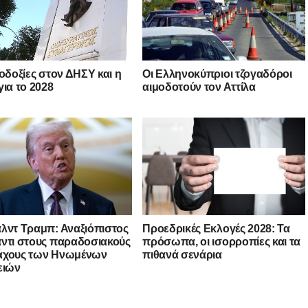
λοδοξίες στον ΔΗΣΥ και η
Οι Ελληνοκύπριοι τζογαδόροι
για το 2028
αιμοδοτούν τον Αττίλα
λντ Τραμπ: Αναξιόπιστος
Προεδρικές Εκλογές 2028: Τα
ντι στους παραδοσιακούς
πρόσωπα, οι ισορροπίες και τα
άχους των Ηνωμένων
πιθανά σενάρια
ειών