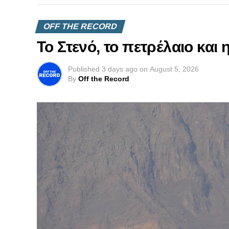
OFF THE RECORD
Το Στενό, το πετρέλαιο και
Published
3 days ago
on
August 5, 2026
By
Off the Record