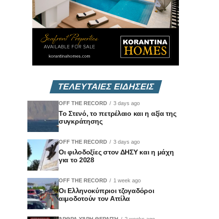
ΤΕΛΕΥΤΑΙΕΣ ΕΙΔΗΣΕΙΣ
OFF THE RECORD
3 days ago
Το Στενό, το πετρέλαιο και η αξία της
συγκράτησης
OFF THE RECORD
3 days ago
Οι φιλοδοξίες στον ΔΗΣΥ και η μάχη
για το 2028
OFF THE RECORD
1 week ago
Οι Ελληνοκύπριοι τζογαδόροι
αιμοδοτούν τον Αττίλα
ΆΡΘΡΑ ΧΆΡΗ ΘΕΡΑΠΉ
2 weeks ago