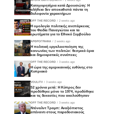
Κατηγορητήρια κατά Δρουσιώτη: Η
αλήθεια δεν αποκαθιστά πάντα τη
δολοφονία χαρακτήρων
OFF THE RECORD
2 weeks ago
Η ομολογία πολιτικής ανεπάρκειας
του Φειδία Παναγιώτου και τα
ερωτήματα για το Εθνικό Συμβούλιο
ΑΡΘΡΟΓΡΑΦΙΑ
2 weeks ago
Η πολιτική εργαλειοποίηση της
κοινωνίας των πολιτών: θεσμικά όρια
και δημοκρατικές συνέπειες
OFF THE RECORD
3 weeks ago
Η ώρα της αμερικανικής ευθύνης στο
Κυπριακό
VOULITV
3 weeks ago
52 χρόνια μετά: Η Κύπρος δεν
προδόθηκε μόνο το 1974, προδόθηκε
και τις δεκαετίες που ακολούθησαν
OFF THE RECORD
3 weeks ago
Ντόναλντ Τραμπ: Αναξιόπιστος
απέναντι στους παραδοσιακούς