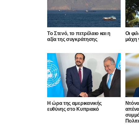
Το Στενό, το πετρέλαιο και η
Οι φι
αξία της συγκράτησης
μάχη 
Η ώρα της αμερικανικής
Ντόνα
ευθύνης στο Κυπριακό
απένα
συμμ
Πολιτ