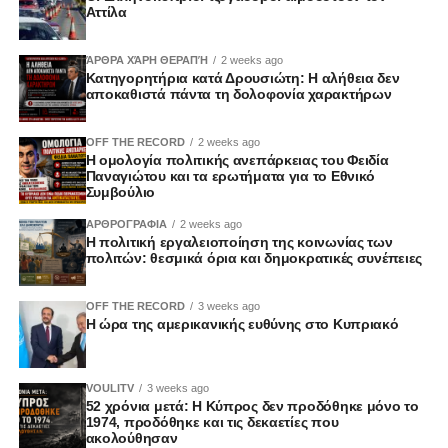
Αττίλα
ΆΡΘΡΑ ΧΆΡΗ ΘΕΡΑΠΉ
2 weeks ago
Κατηγορητήρια κατά Δρουσιώτη: Η αλήθεια δεν
αποκαθιστά πάντα τη δολοφονία χαρακτήρων
OFF THE RECORD
2 weeks ago
Η ομολογία πολιτικής ανεπάρκειας του Φειδία
Παναγιώτου και τα ερωτήματα για το Εθνικό
Συμβούλιο
ΑΡΘΡΟΓΡΑΦΙΑ
2 weeks ago
Η πολιτική εργαλειοποίηση της κοινωνίας των
πολιτών: θεσμικά όρια και δημοκρατικές συνέπειες
OFF THE RECORD
3 weeks ago
Η ώρα της αμερικανικής ευθύνης στο Κυπριακό
VOULITV
3 weeks ago
52 χρόνια μετά: Η Κύπρος δεν προδόθηκε μόνο το
1974, προδόθηκε και τις δεκαετίες που
ακολούθησαν