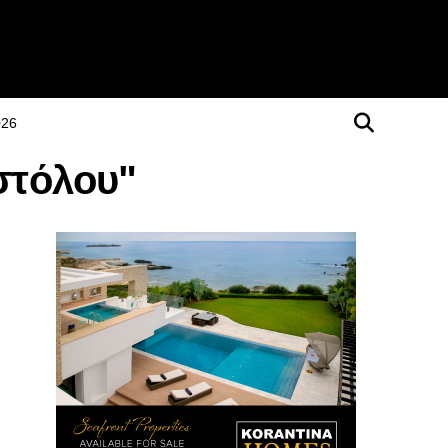
026
στόλου"