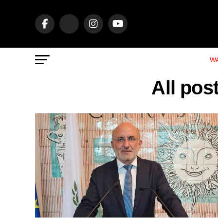
WA
All po