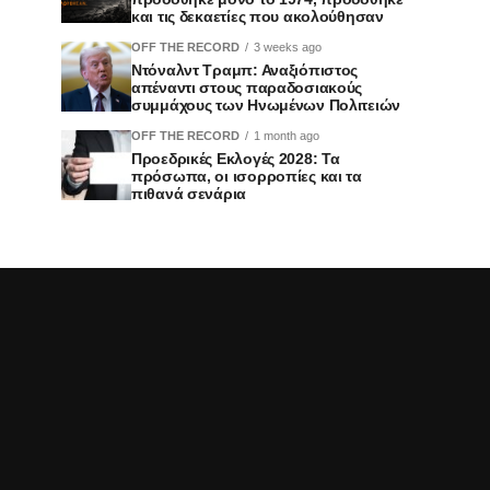
και τις δεκαετίες που ακολούθησαν
OFF THE RECORD
3 weeks ago
Ντόναλντ Τραμπ: Αναξιόπιστος
απέναντι στους παραδοσιακούς
συμμάχους των Ηνωμένων Πολιτειών
OFF THE RECORD
1 month ago
Προεδρικές Εκλογές 2028: Τα
πρόσωπα, οι ισορροπίες και τα
πιθανά σενάρια