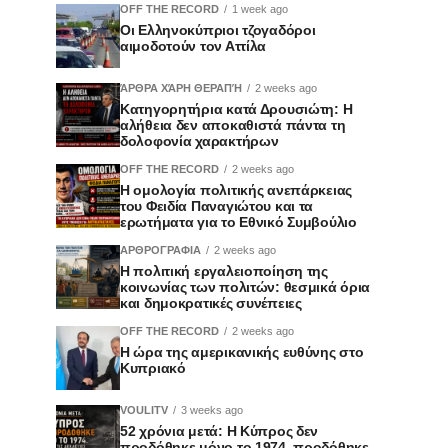
OFF THE RECORD
1 week ago
Οι Ελληνοκύπριοι τζογαδόροι
αιμοδοτούν τον Αττίλα
ΆΡΘΡΑ ΧΆΡΗ ΘΕΡΑΠΉ
2 weeks ago
Κατηγορητήρια κατά Δρουσιώτη: Η
αλήθεια δεν αποκαθιστά πάντα τη
δολοφονία χαρακτήρων
OFF THE RECORD
2 weeks ago
Η ομολογία πολιτικής ανεπάρκειας
του Φειδία Παναγιώτου και τα
ερωτήματα για το Εθνικό Συμβούλιο
ΑΡΘΡΟΓΡΑΦΙΑ
2 weeks ago
Η πολιτική εργαλειοποίηση της
κοινωνίας των πολιτών: θεσμικά όρια
και δημοκρατικές συνέπειες
OFF THE RECORD
2 weeks ago
Η ώρα της αμερικανικής ευθύνης στο
Κυπριακό
VOULITV
3 weeks ago
52 χρόνια μετά: Η Κύπρος δεν
προδόθηκε μόνο το 1974, προδόθηκε