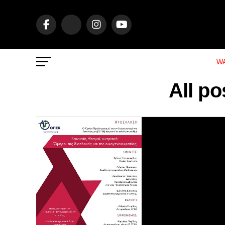
WA
All p