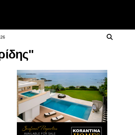
026
ρίδης"