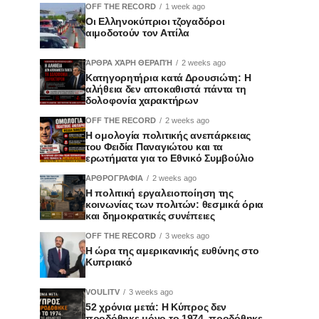
OFF THE RECORD
1 week ago
Οι Ελληνοκύπριοι τζογαδόροι
αιμοδοτούν τον Αττίλα
ΆΡΘΡΑ ΧΆΡΗ ΘΕΡΑΠΉ
2 weeks ago
Κατηγορητήρια κατά Δρουσιώτη: Η
αλήθεια δεν αποκαθιστά πάντα τη
δολοφονία χαρακτήρων
OFF THE RECORD
2 weeks ago
Η ομολογία πολιτικής ανεπάρκειας
του Φειδία Παναγιώτου και τα
ερωτήματα για το Εθνικό Συμβούλιο
ΑΡΘΡΟΓΡΑΦΙΑ
2 weeks ago
Η πολιτική εργαλειοποίηση της
κοινωνίας των πολιτών: θεσμικά όρια
και δημοκρατικές συνέπειες
OFF THE RECORD
3 weeks ago
Η ώρα της αμερικανικής ευθύνης στο
Κυπριακό
VOULITV
3 weeks ago
52 χρόνια μετά: Η Κύπρος δεν
προδόθηκε μόνο το 1974, προδόθηκε