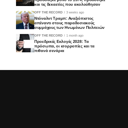
και τις δεκαετίες που ακολούθησαν
OFF THE RECORD
3 weeks ago
Ντόναλντ Τραμπ: Αναξιόπιστος
απέναντι στους παραδοσιακούς
συμμάχους των Ηνωμένων Πολιτειών
OFF THE RECORD
1 month ago
Προεδρικές Εκλογές 2028: Τα
πρόσωπα, οι ισορροπίες και τα
πιθανά σενάρια