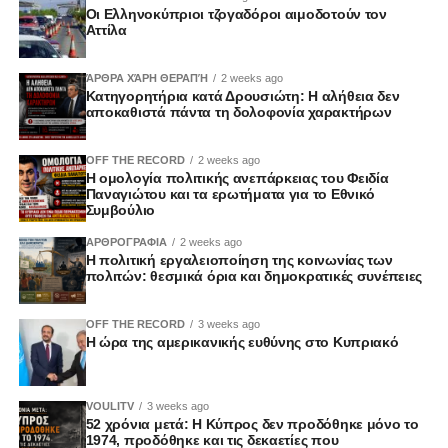
Οι Ελληνοκύπριοι τζογαδόροι αιμοδοτούν τον
Αττίλα
ΆΡΘΡΑ ΧΆΡΗ ΘΕΡΑΠΉ
2 weeks ago
Κατηγορητήρια κατά Δρουσιώτη: Η αλήθεια δεν
αποκαθιστά πάντα τη δολοφονία χαρακτήρων
OFF THE RECORD
2 weeks ago
Η ομολογία πολιτικής ανεπάρκειας του Φειδία
Παναγιώτου και τα ερωτήματα για το Εθνικό
Συμβούλιο
ΑΡΘΡΟΓΡΑΦΙΑ
2 weeks ago
Η πολιτική εργαλειοποίηση της κοινωνίας των
πολιτών: θεσμικά όρια και δημοκρατικές συνέπειες
OFF THE RECORD
3 weeks ago
Η ώρα της αμερικανικής ευθύνης στο Κυπριακό
VOULITV
3 weeks ago
52 χρόνια μετά: Η Κύπρος δεν προδόθηκε μόνο το
1974, προδόθηκε και τις δεκαετίες που