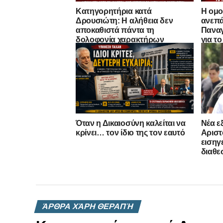
Κατηγορητήρια κατά
Η ομο
Δρουσιώτη: Η αλήθεια δεν
ανεπά
αποκαθιστά πάντα τη
Παναγ
δολοφονία χαρακτήρων
για τ
Όταν η Δικαιοσύνη καλείται να
Νέα ε
κρίνει… τον ίδιο της τον εαυτό
Αριστ
εισηγε
διαθε
ΆΡΘΡΑ ΧΆΡΗ ΘΕΡΑΠΉ