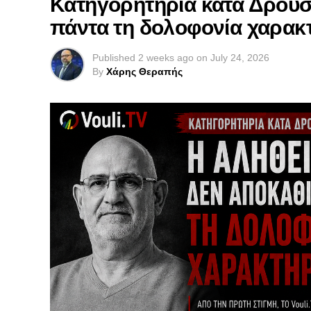
Κατηγορητήρια κατά Δρουσ
πάντα τη δολοφονία χαρα
Published
2 weeks ago
on
July 24, 2026
By
Χάρης Θεραπής