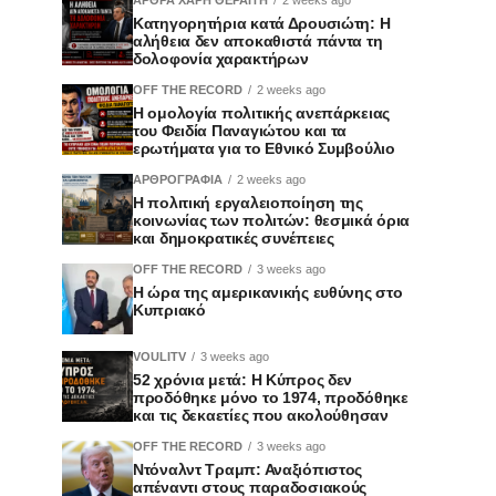
Κατηγορητήρια κατά Δρουσιώτη: Η
αλήθεια δεν αποκαθιστά πάντα τη
δολοφονία χαρακτήρων
OFF THE RECORD
2 weeks ago
Η ομολογία πολιτικής ανεπάρκειας
του Φειδία Παναγιώτου και τα
ερωτήματα για το Εθνικό Συμβούλιο
ΑΡΘΡΟΓΡΑΦΙΑ
2 weeks ago
Η πολιτική εργαλειοποίηση της
κοινωνίας των πολιτών: θεσμικά όρια
και δημοκρατικές συνέπειες
OFF THE RECORD
3 weeks ago
Η ώρα της αμερικανικής ευθύνης στο
Κυπριακό
VOULITV
3 weeks ago
52 χρόνια μετά: Η Κύπρος δεν
προδόθηκε μόνο το 1974, προδόθηκε
και τις δεκαετίες που ακολούθησαν
OFF THE RECORD
3 weeks ago
Ντόναλντ Τραμπ: Αναξιόπιστος
απέναντι στους παραδοσιακούς