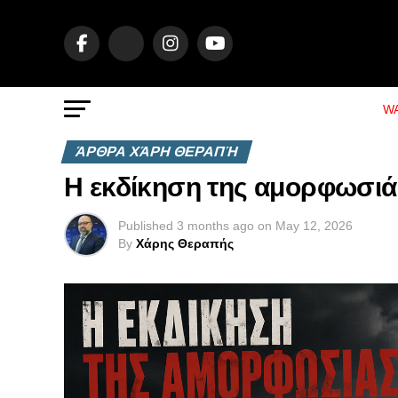
WA
ΆΡΘΡΑ ΧΆΡΗ ΘΕΡΑΠΉ
Η εκδίκηση της αμορφωσιάς
Published
3 months ago
on
May 12, 2026
By
Χάρης Θεραπής