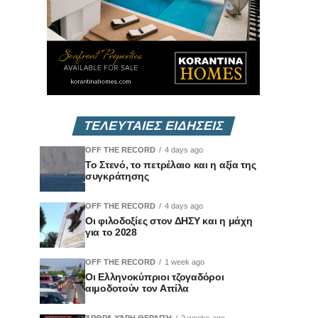
ΤΕΛΕΥΤΑΙΕΣ ΕΙΔΗΣΕΙΣ
OFF THE RECORD
4 days ago
Το Στενό, το πετρέλαιο και η αξία της
συγκράτησης
OFF THE RECORD
4 days ago
Οι φιλοδοξίες στον ΔΗΣΥ και η μάχη
για το 2028
OFF THE RECORD
1 week ago
Οι Ελληνοκύπριοι τζογαδόροι
αιμοδοτούν τον Αττίλα
ΆΡΘΡΑ ΧΆΡΗ ΘΕΡΑΠΉ
2 weeks ago