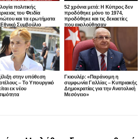
λογία πολιτικής
52 χρόνια μετά: Η Κύπρος δεν
ρκειας του Φειδία
προδόθηκε μόνο το 1974,
ιώτου και τα ερωτήματα
προδόθηκε και τις δεκαετίες
ο Εθνικό Συμβούλιο
που ακολούθησαν
ξέλιξη στην υπόθεση
Γκιουλέρ: «Παράνομη η
οτέλους – Το Υπουργικό
συμφωνία Γαλλίας – Κυπριακής
ίται εκ νέου
Δημοκρατίας για την Ανατολική
σιμότητα
Μεσόγειο»