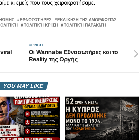
αίμε κι εμείς που τους χειροκροτήσαμε.
ΓΝΏΜΗΣ
ΕΘΝΟΣΩΤΉΡΕΣ
ΕΚΔΊΚΗΣΗ ΤΗΣ ΑΜΟΡΦΩΣΙΆΣ
ΠΟΛΙΤΙΚΉ
ΠΟΛΙΤΙΚΉ ΚΡΊΣΗ
ΠΟΛΙΤΙΚΉ ΠΑΡΑΚΜΉ
UP NEXT
viral
Οι Wannabe Εθνοσωτήρες και το
Reality της Οργής
YOU MAY LIKE