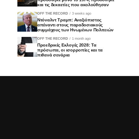
και τις δεκαετίες που ακολούθησαν
OFF THE RECORD
3 weeks ago
Ντόναλντ Τραμπ: Αναξιόπιστος
απέναντι στους παραδοσιακούς
συμμάχους των Ηνωμένων Πολιτειών
OFF THE RECORD
1 month ago
Προεδρικές Εκλογές 2028: Τα
πρόσωπα, οι ισορροπίες και τα
πιθανά σενάρια