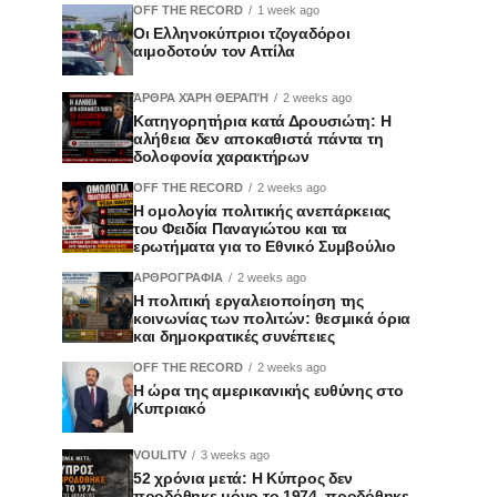
OFF THE RECORD
1 week ago
Οι Ελληνοκύπριοι τζογαδόροι
αιμοδοτούν τον Αττίλα
ΆΡΘΡΑ ΧΆΡΗ ΘΕΡΑΠΉ
2 weeks ago
Κατηγορητήρια κατά Δρουσιώτη: Η
αλήθεια δεν αποκαθιστά πάντα τη
δολοφονία χαρακτήρων
OFF THE RECORD
2 weeks ago
Η ομολογία πολιτικής ανεπάρκειας
του Φειδία Παναγιώτου και τα
ερωτήματα για το Εθνικό Συμβούλιο
ΑΡΘΡΟΓΡΑΦΙΑ
2 weeks ago
Η πολιτική εργαλειοποίηση της
κοινωνίας των πολιτών: θεσμικά όρια
και δημοκρατικές συνέπειες
OFF THE RECORD
2 weeks ago
Η ώρα της αμερικανικής ευθύνης στο
Κυπριακό
VOULITV
3 weeks ago
52 χρόνια μετά: Η Κύπρος δεν
προδόθηκε μόνο το 1974, προδόθηκε