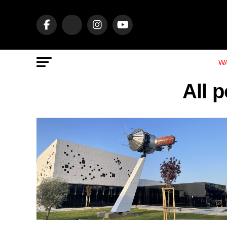
WA
All 