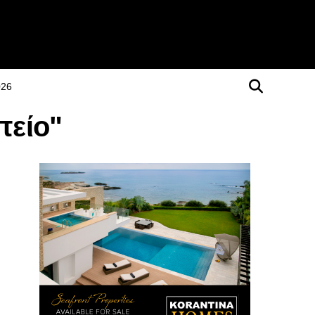
026
πείο"