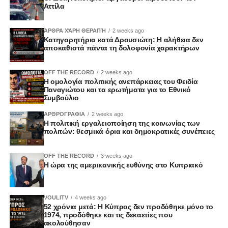
Αττίλα
ΆΡΘΡΑ ΧΆΡΗ ΘΕΡΑΠΉ
2 weeks ago
Κατηγορητήρια κατά Δρουσιώτη: Η αλήθεια δεν
αποκαθιστά πάντα τη δολοφονία χαρακτήρων
OFF THE RECORD
2 weeks ago
Η ομολογία πολιτικής ανεπάρκειας του Φειδία
Παναγιώτου και τα ερωτήματα για το Εθνικό
Συμβούλιο
ΑΡΘΡΟΓΡΑΦΙΑ
2 weeks ago
Η πολιτική εργαλειοποίηση της κοινωνίας των
πολιτών: θεσμικά όρια και δημοκρατικές συνέπειες
OFF THE RECORD
3 weeks ago
Η ώρα της αμερικανικής ευθύνης στο Κυπριακό
VOULITV
4 weeks ago
52 χρόνια μετά: Η Κύπρος δεν προδόθηκε μόνο το
1974, προδόθηκε και τις δεκαετίες που
ακολούθησαν