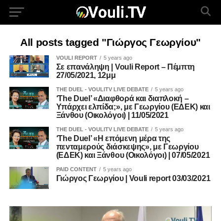
All posts tagged "Γιώργος Γεωργίου"
VOULI REPORT
5 years ago
Σε επανάληψη | Vouli Report – Πέμπτη
27/05/2021, 12μμ
THE DUEL - VOULITV LIVE DEBATE
5 years ago
‘The Duel’ «Διαφθορά και διαπλοκή –
Υπάρχει ελπίδα;», με Γεωργίου (ΕΔΕΚ) και
Ξάνθου (Οικολόγοι) | 11/05/2021
THE DUEL - VOULITV LIVE DEBATE
5 years ago
‘The Duel’ «Η επόμενη μέρα της
πενταμερούς διάσκεψης», με Γεωργίου
(ΕΔΕΚ) και Ξάνθου (Οικολόγοι) | 07/05/2021
PAID CONTENT
5 years ago
Γιώργος Γεωργίου | Vouli report 03/03/2021