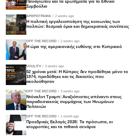
Παναγιώτου και τα ερωτήματα για το Εθνικό
Συμβούλιο
ΑΡΘΡΟΓΡΑΦΙΑ
2 weeks ago
Η πολιτική εργαλειοποίηση της κοινωνίας των
πολιτών: θεσμικά όρια και δημοκρατικές συνέπειες
OFF THE RECORD
2 weeks ago
Η ώρα της αμερικανικής ευθύνης στο Κυπριακό
VOULITV
3 weeks ago
52 χρόνια μετά: Η Κύπρος δεν προδόθηκε μόνο το
1974, προδόθηκε και τις δεκαετίες που
ακολούθησαν
OFF THE RECORD
3 weeks ago
Ντόναλντ Τραμπ: Αναξιόπιστος απέναντι στους
παραδοσιακούς συμμάχους των Ηνωμένων
Πολιτειών
OFF THE RECORD
1 month ago
Προεδρικές Εκλογές 2028: Τα πρόσωπα, οι
ισορροπίες και τα πιθανά σενάρια