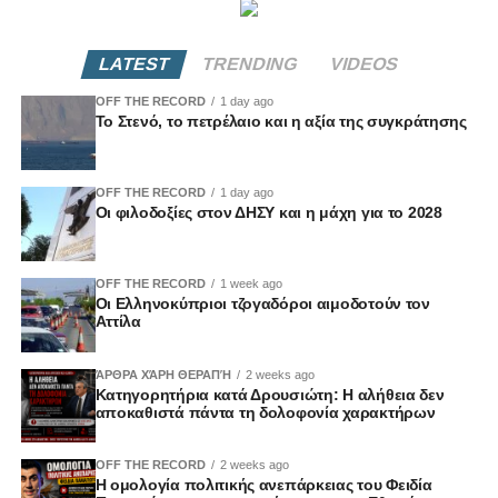
LATEST
TRENDING
VIDEOS
OFF THE RECORD
1 day ago
Το Στενό, το πετρέλαιο και η αξία της συγκράτησης
OFF THE RECORD
1 day ago
Οι φιλοδοξίες στον ΔΗΣΥ και η μάχη για το 2028
OFF THE RECORD
1 week ago
Οι Ελληνοκύπριοι τζογαδόροι αιμοδοτούν τον
Αττίλα
ΆΡΘΡΑ ΧΆΡΗ ΘΕΡΑΠΉ
2 weeks ago
Κατηγορητήρια κατά Δρουσιώτη: Η αλήθεια δεν
αποκαθιστά πάντα τη δολοφονία χαρακτήρων
OFF THE RECORD
2 weeks ago
Η ομολογία πολιτικής ανεπάρκειας του Φειδία