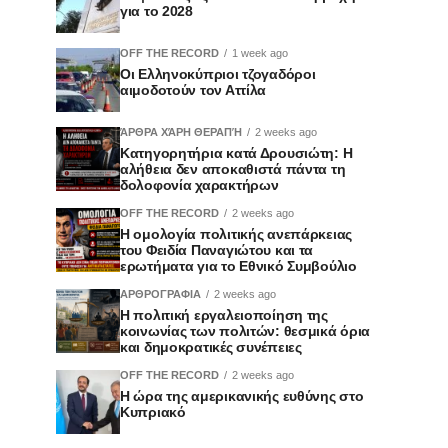
για το 2028
OFF THE RECORD
1 week ago
Οι Ελληνοκύπριοι τζογαδόροι
αιμοδοτούν τον Αττίλα
ΆΡΘΡΑ ΧΆΡΗ ΘΕΡΑΠΉ
2 weeks ago
Κατηγορητήρια κατά Δρουσιώτη: Η
αλήθεια δεν αποκαθιστά πάντα τη
δολοφονία χαρακτήρων
OFF THE RECORD
2 weeks ago
Η ομολογία πολιτικής ανεπάρκειας
του Φειδία Παναγιώτου και τα
ερωτήματα για το Εθνικό Συμβούλιο
ΑΡΘΡΟΓΡΑΦΙΑ
2 weeks ago
Η πολιτική εργαλειοποίηση της
κοινωνίας των πολιτών: θεσμικά όρια
και δημοκρατικές συνέπειες
OFF THE RECORD
2 weeks ago
Η ώρα της αμερικανικής ευθύνης στο
Κυπριακό