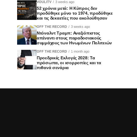
VOULITV
3 weeks ago
52 χρόνια μετά: Η Κύπρος δεν
προδόθηκε μόνο το 1974, προδόθηκε
και τις δεκαετίες που ακολούθησαν
OFF THE RECORD
3 weeks ago
Ντόναλντ Τραμπ: Αναξιόπιστος
απέναντι στους παραδοσιακούς
συμμάχους των Ηνωμένων Πολιτειών
OFF THE RECORD
1 month ago
Προεδρικές Εκλογές 2028: Τα
πρόσωπα, οι ισορροπίες και τα
πιθανά σενάρια