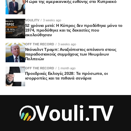
Η ώρα της αμερικανικής ευθύνης στο Κυπριακό
VOULITV
3 weeks ago
52 χρόνια μετά: Η Κύπρος δεν προδόθηκε μόνο το
1974, προδόθηκε και τις δεκαετίες που
ακολούθησαν
OFF THE RECORD
3 weeks ago
Ντόναλντ Τραμπ: Αναξιόπιστος απέναντι στους
παραδοσιακούς συμμάχους των Ηνωμένων
Πολιτειών
OFF THE RECORD
1 month ago
Προεδρικές Εκλογές 2028: Τα πρόσωπα, οι
ισορροπίες και τα πιθανά σενάρια