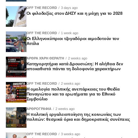
OFF THE RECORD
3 days ago
Οι φιλοδοξίες στον ΔΗΣΥ και η μάχη για το 2028
OFF THE RECORD
1 week ago
Οι Ελληνοκύπριοι τζογαδόροι αιμοδοτούν τον
Αττίλα
ΆΡΘΡΑ ΧΆΡΗ ΘΕΡΑΠΉ
2 weeks ago
Κατηγορητήρια κατά Δρουσιώτη: Η αλήθεια δεν
αποκαθιστά πάντα τη δολοφονία χαρακτήρων
OFF THE RECORD
2 weeks ago
Η ομολογία πολιτικής ανεπάρκειας του Φειδία
Παναγιώτου και τα ερωτήματα για το Εθνικό
Συμβούλιο
ΑΡΘΡΟΓΡΑΦΙΑ
2 weeks ago
Η πολιτική εργαλειοποίηση της κοινωνίας των
πολιτών: θεσμικά όρια και δημοκρατικές συνέπειες
OFF THE RECORD
3 weeks ago