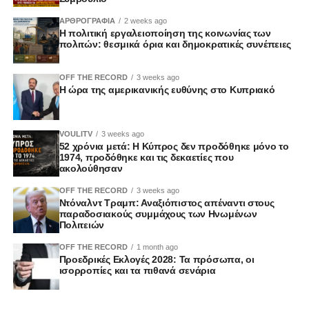
ΑΡΘΡΟΓΡΑΦΙΑ
2 weeks ago
Η πολιτική εργαλειοποίηση της κοινωνίας των
πολιτών: θεσμικά όρια και δημοκρατικές συνέπειες
OFF THE RECORD
3 weeks ago
Η ώρα της αμερικανικής ευθύνης στο Κυπριακό
VOULITV
3 weeks ago
52 χρόνια μετά: Η Κύπρος δεν προδόθηκε μόνο το
1974, προδόθηκε και τις δεκαετίες που
ακολούθησαν
OFF THE RECORD
3 weeks ago
Ντόναλντ Τραμπ: Αναξιόπιστος απέναντι στους
παραδοσιακούς συμμάχους των Ηνωμένων
Πολιτειών
OFF THE RECORD
1 month ago
Προεδρικές Εκλογές 2028: Τα πρόσωπα, οι
ισορροπίες και τα πιθανά σενάρια