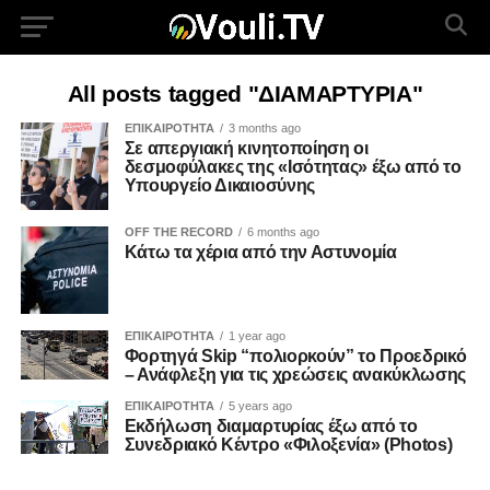
All posts tagged "ΔΙΑΜΑΡΤΥΡΙΑ"
ΕΠΙΚΑΙΡΟΤΗΤΑ
3 months ago
Σε απεργιακή κινητοποίηση οι
δεσμοφύλακες της «Ισότητας» έξω από το
Υπουργείο Δικαιοσύνης
OFF THE RECORD
6 months ago
Κάτω τα χέρια από την Αστυνομία
ΕΠΙΚΑΙΡΟΤΗΤΑ
1 year ago
Φορτηγά Skip “πολιορκούν” το Προεδρικό
– Ανάφλεξη για τις χρεώσεις ανακύκλωσης
ΕΠΙΚΑΙΡΟΤΗΤΑ
5 years ago
Εκδήλωση διαμαρτυρίας έξω από το
Συνεδριακό Κέντρο «Φιλοξενία» (Photos)