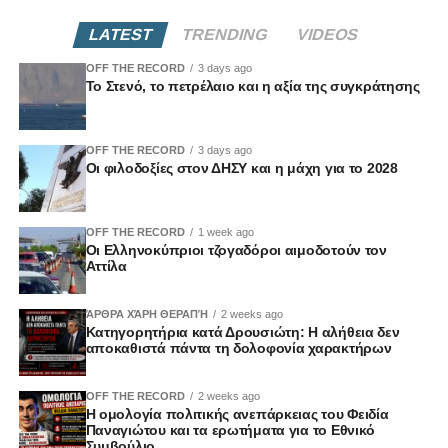
LATEST
TRENDING
VIDEOS
OFF THE RECORD
3 days ago
Το Στενό, το πετρέλαιο και η αξία της συγκράτησης
OFF THE RECORD
3 days ago
Οι φιλοδοξίες στον ΔΗΣΥ και η μάχη για το 2028
OFF THE RECORD
1 week ago
Οι Ελληνοκύπριοι τζογαδόροι αιμοδοτούν τον
Αττίλα
ΆΡΘΡΑ ΧΆΡΗ ΘΕΡΑΠΉ
2 weeks ago
Κατηγορητήρια κατά Δρουσιώτη: Η αλήθεια δεν
αποκαθιστά πάντα τη δολοφονία χαρακτήρων
OFF THE RECORD
2 weeks ago
Η ομολογία πολιτικής ανεπάρκειας του Φειδία
Παναγιώτου και τα ερωτήματα για το Εθνικό
Συμβούλιο