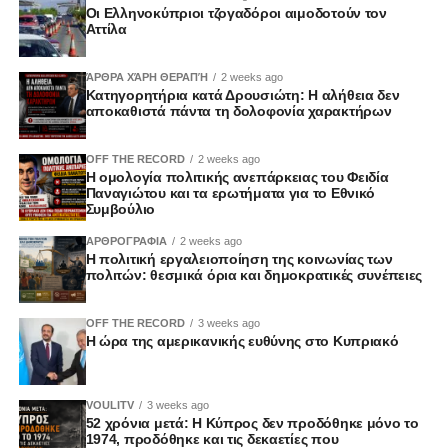
Οι Ελληνοκύπριοι τζογαδόροι αιμοδοτούν τον
Αττίλα
ΆΡΘΡΑ ΧΆΡΗ ΘΕΡΑΠΉ
2 weeks ago
Κατηγορητήρια κατά Δρουσιώτη: Η αλήθεια δεν
αποκαθιστά πάντα τη δολοφονία χαρακτήρων
OFF THE RECORD
2 weeks ago
Η ομολογία πολιτικής ανεπάρκειας του Φειδία
Παναγιώτου και τα ερωτήματα για το Εθνικό
Συμβούλιο
ΑΡΘΡΟΓΡΑΦΙΑ
2 weeks ago
Η πολιτική εργαλειοποίηση της κοινωνίας των
πολιτών: θεσμικά όρια και δημοκρατικές συνέπειες
OFF THE RECORD
3 weeks ago
Η ώρα της αμερικανικής ευθύνης στο Κυπριακό
VOULITV
3 weeks ago
52 χρόνια μετά: Η Κύπρος δεν προδόθηκε μόνο το
1974, προδόθηκε και τις δεκαετίες που