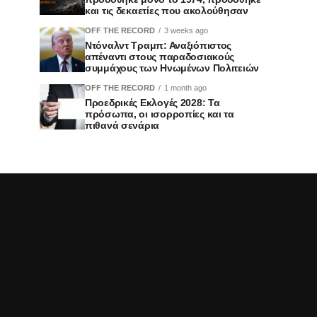
και τις δεκαετίες που ακολούθησαν
OFF THE RECORD
3 weeks ago
Ντόναλντ Τραμπ: Αναξιόπιστος
απέναντι στους παραδοσιακούς
συμμάχους των Ηνωμένων Πολιτειών
OFF THE RECORD
1 month ago
Προεδρικές Εκλογές 2028: Τα
πρόσωπα, οι ισορροπίες και τα
πιθανά σενάρια