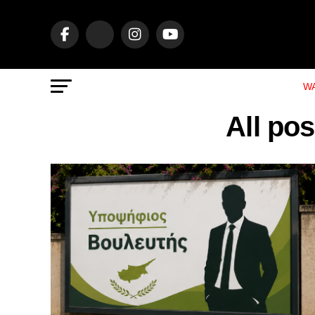
WA
All po