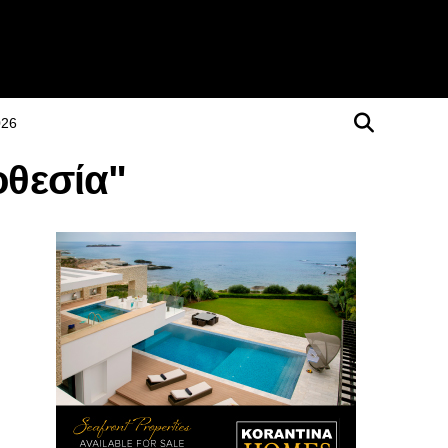
026
οθεσία"