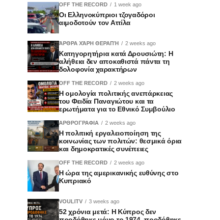
OFF THE RECORD
1 week ago
Οι Ελληνοκύπριοι τζογαδόροι
αιμοδοτούν τον Αττίλα
ΆΡΘΡΑ ΧΆΡΗ ΘΕΡΑΠΉ
2 weeks ago
Κατηγορητήρια κατά Δρουσιώτη: Η
αλήθεια δεν αποκαθιστά πάντα τη
δολοφονία χαρακτήρων
OFF THE RECORD
2 weeks ago
Η ομολογία πολιτικής ανεπάρκειας
του Φειδία Παναγιώτου και τα
ερωτήματα για το Εθνικό Συμβούλιο
ΑΡΘΡΟΓΡΑΦΙΑ
2 weeks ago
Η πολιτική εργαλειοποίηση της
κοινωνίας των πολιτών: θεσμικά όρια
και δημοκρατικές συνέπειες
OFF THE RECORD
2 weeks ago
Η ώρα της αμερικανικής ευθύνης στο
Κυπριακό
VOULITV
3 weeks ago
52 χρόνια μετά: Η Κύπρος δεν
προδόθηκε μόνο το 1974, προδόθηκε