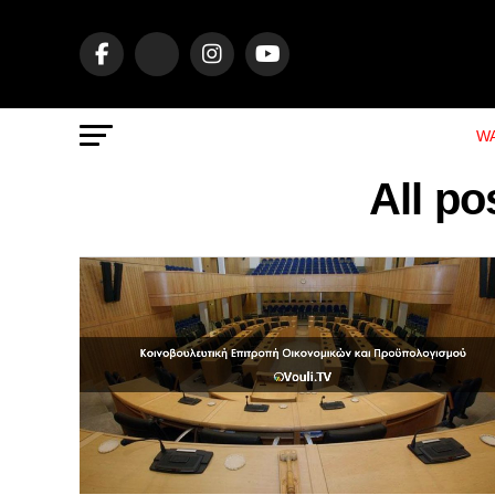
WA
All p