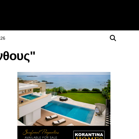
026
νθους"