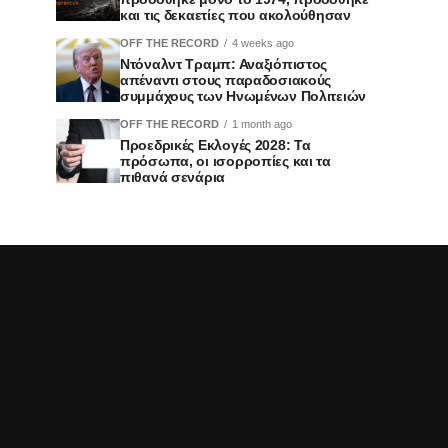
και τις δεκαετίες που ακολούθησαν
OFF THE RECORD
4 weeks ago
Ντόναλντ Τραμπ: Αναξιόπιστος
απέναντι στους παραδοσιακούς
συμμάχους των Ηνωμένων Πολιτειών
OFF THE RECORD
1 month ago
Προεδρικές Εκλογές 2028: Τα
πρόσωπα, οι ισορροπίες και τα
πιθανά σενάρια