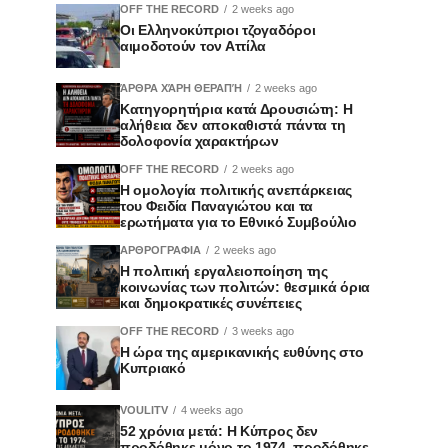
OFF THE RECORD
2 weeks ago
Οι Ελληνοκύπριοι τζογαδόροι
αιμοδοτούν τον Αττίλα
ΆΡΘΡΑ ΧΆΡΗ ΘΕΡΑΠΉ
2 weeks ago
Κατηγορητήρια κατά Δρουσιώτη: Η
αλήθεια δεν αποκαθιστά πάντα τη
δολοφονία χαρακτήρων
OFF THE RECORD
2 weeks ago
Η ομολογία πολιτικής ανεπάρκειας
του Φειδία Παναγιώτου και τα
ερωτήματα για το Εθνικό Συμβούλιο
ΑΡΘΡΟΓΡΑΦΙΑ
2 weeks ago
Η πολιτική εργαλειοποίηση της
κοινωνίας των πολιτών: θεσμικά όρια
και δημοκρατικές συνέπειες
OFF THE RECORD
3 weeks ago
Η ώρα της αμερικανικής ευθύνης στο
Κυπριακό
VOULITV
4 weeks ago
52 χρόνια μετά: Η Κύπρος δεν
προδόθηκε μόνο το 1974, προδόθηκε