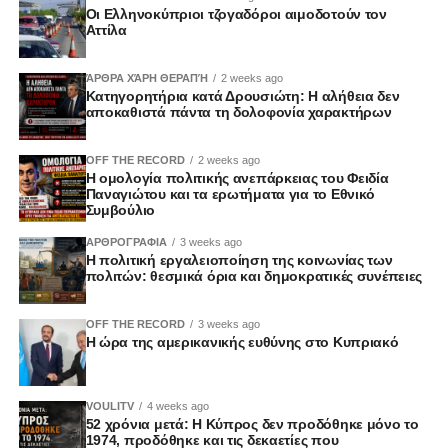
Οι Ελληνοκύπριοι τζογαδόροι αιμοδοτούν τον
Αττίλα
ΆΡΘΡΑ ΧΆΡΗ ΘΕΡΑΠΉ
2 weeks ago
Κατηγορητήρια κατά Δρουσιώτη: Η αλήθεια δεν
αποκαθιστά πάντα τη δολοφονία χαρακτήρων
OFF THE RECORD
2 weeks ago
Η ομολογία πολιτικής ανεπάρκειας του Φειδία
Παναγιώτου και τα ερωτήματα για το Εθνικό
Συμβούλιο
ΑΡΘΡΟΓΡΑΦΙΑ
3 weeks ago
Η πολιτική εργαλειοποίηση της κοινωνίας των
πολιτών: θεσμικά όρια και δημοκρατικές συνέπειες
OFF THE RECORD
3 weeks ago
Η ώρα της αμερικανικής ευθύνης στο Κυπριακό
VOULITV
4 weeks ago
52 χρόνια μετά: Η Κύπρος δεν προδόθηκε μόνο το
1974, προδόθηκε και τις δεκαετίες που