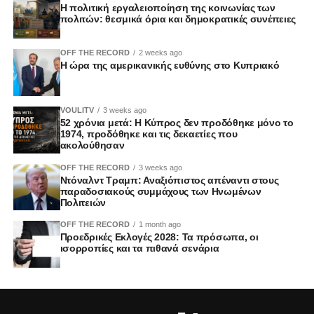
Η πολιτική εργαλειοποίηση της κοινωνίας των
πολιτών: θεσμικά όρια και δημοκρατικές συνέπειες
OFF THE RECORD
2 weeks ago
Η ώρα της αμερικανικής ευθύνης στο Κυπριακό
VOULITV
3 weeks ago
52 χρόνια μετά: Η Κύπρος δεν προδόθηκε μόνο το
1974, προδόθηκε και τις δεκαετίες που
ακολούθησαν
OFF THE RECORD
3 weeks ago
Ντόναλντ Τραμπ: Αναξιόπιστος απέναντι στους
παραδοσιακούς συμμάχους των Ηνωμένων
Πολιτειών
OFF THE RECORD
1 month ago
Προεδρικές Εκλογές 2028: Τα πρόσωπα, οι
ισορροπίες και τα πιθανά σενάρια