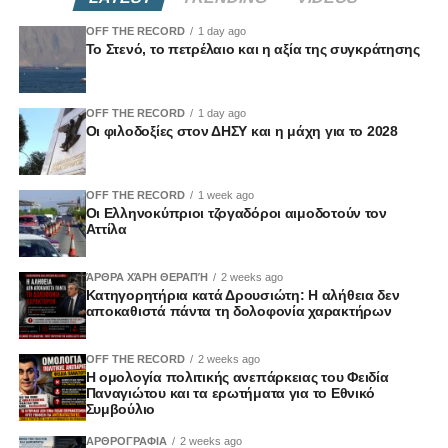
OFF THE RECORD
1 day ago
Το Στενό, το πετρέλαιο και η αξία της συγκράτησης
OFF THE RECORD
1 day ago
Οι φιλοδοξίες στον ΔΗΣΥ και η μάχη για το 2028
OFF THE RECORD
1 week ago
Οι Ελληνοκύπριοι τζογαδόροι αιμοδοτούν τον
Αττίλα
ΆΡΘΡΑ ΧΆΡΗ ΘΕΡΑΠΉ
2 weeks ago
Κατηγορητήρια κατά Δρουσιώτη: Η αλήθεια δεν
αποκαθιστά πάντα τη δολοφονία χαρακτήρων
OFF THE RECORD
2 weeks ago
Η ομολογία πολιτικής ανεπάρκειας του Φειδία
Παναγιώτου και τα ερωτήματα για το Εθνικό
Συμβούλιο
ΑΡΘΡΟΓΡΑΦΙΑ
2 weeks ago