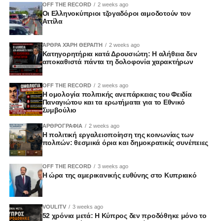
OFF THE RECORD
2 weeks ago
Οι Ελληνοκύπριοι τζογαδόροι αιμοδοτούν τον
Αττίλα
ΆΡΘΡΑ ΧΆΡΗ ΘΕΡΑΠΉ
2 weeks ago
Κατηγορητήρια κατά Δρουσιώτη: Η αλήθεια δεν
αποκαθιστά πάντα τη δολοφονία χαρακτήρων
OFF THE RECORD
2 weeks ago
Η ομολογία πολιτικής ανεπάρκειας του Φειδία
Παναγιώτου και τα ερωτήματα για το Εθνικό
Συμβούλιο
ΑΡΘΡΟΓΡΑΦΙΑ
2 weeks ago
Η πολιτική εργαλειοποίηση της κοινωνίας των
πολιτών: θεσμικά όρια και δημοκρατικές συνέπειες
OFF THE RECORD
3 weeks ago
Η ώρα της αμερικανικής ευθύνης στο Κυπριακό
VOULITV
3 weeks ago
52 χρόνια μετά: Η Κύπρος δεν προδόθηκε μόνο το