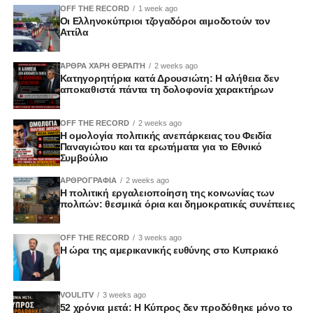
OFF THE RECORD
1 week ago
Οι Ελληνοκύπριοι τζογαδόροι αιμοδοτούν τον
Αττίλα
ΆΡΘΡΑ ΧΆΡΗ ΘΕΡΑΠΉ
2 weeks ago
Κατηγορητήρια κατά Δρουσιώτη: Η αλήθεια δεν
αποκαθιστά πάντα τη δολοφονία χαρακτήρων
OFF THE RECORD
2 weeks ago
Η ομολογία πολιτικής ανεπάρκειας του Φειδία
Παναγιώτου και τα ερωτήματα για το Εθνικό
Συμβούλιο
ΑΡΘΡΟΓΡΑΦΙΑ
2 weeks ago
Η πολιτική εργαλειοποίηση της κοινωνίας των
πολιτών: θεσμικά όρια και δημοκρατικές συνέπειες
OFF THE RECORD
3 weeks ago
Η ώρα της αμερικανικής ευθύνης στο Κυπριακό
VOULITV
3 weeks ago
52 χρόνια μετά: Η Κύπρος δεν προδόθηκε μόνο το