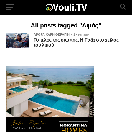
All posts tagged "Λιμός"
ΆΡΘΡΑ ΧΆΡΗ ΘΕΡΑΠΉ
1 year ago
Το τέλος της σιωπής: Η Γάζα στο χείλος
του λιμού