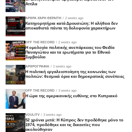
Αττίλα
ΆΡΘΡΑ ΧΆΡΗ ΘΕΡΑΠΉ
2 weeks ago
Κατηγορητήρια κατά Δρουσιώτη: Η αλήθεια δεν
αποκαθιστά πάντα τη δολοφονία χαρακτήρων
OFF THE RECORD
2 weeks ago
Η ομολογία πολιτικής ανεπάρκειας του Φειδία
Παναγιώτου και τα ερωτήματα για το Εθνικό
Συμβούλιο
ΑΡΘΡΟΓΡΑΦΙΑ
2 weeks ago
Η πολιτική εργαλειοποίηση της κοινωνίας των
πολιτών: θεσμικά όρια και δημοκρατικές συνέπειες
OFF THE RECORD
3 weeks ago
Η ώρα της αμερικανικής ευθύνης στο Κυπριακό
VOULITV
3 weeks ago
52 χρόνια μετά: Η Κύπρος δεν προδόθηκε μόνο το
1974, προδόθηκε και τις δεκαετίες που
ακολούθησαν