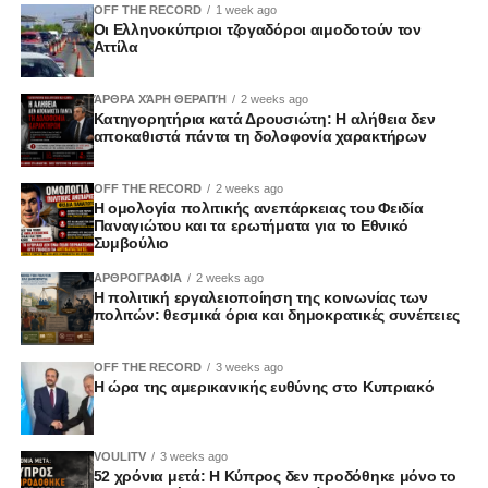
OFF THE RECORD
1 week ago
Οι Ελληνοκύπριοι τζογαδόροι αιμοδοτούν τον
Αττίλα
ΆΡΘΡΑ ΧΆΡΗ ΘΕΡΑΠΉ
2 weeks ago
Κατηγορητήρια κατά Δρουσιώτη: Η αλήθεια δεν
αποκαθιστά πάντα τη δολοφονία χαρακτήρων
OFF THE RECORD
2 weeks ago
Η ομολογία πολιτικής ανεπάρκειας του Φειδία
Παναγιώτου και τα ερωτήματα για το Εθνικό
Συμβούλιο
ΑΡΘΡΟΓΡΑΦΙΑ
2 weeks ago
Η πολιτική εργαλειοποίηση της κοινωνίας των
πολιτών: θεσμικά όρια και δημοκρατικές συνέπειες
OFF THE RECORD
3 weeks ago
Η ώρα της αμερικανικής ευθύνης στο Κυπριακό
VOULITV
3 weeks ago
52 χρόνια μετά: Η Κύπρος δεν προδόθηκε μόνο το