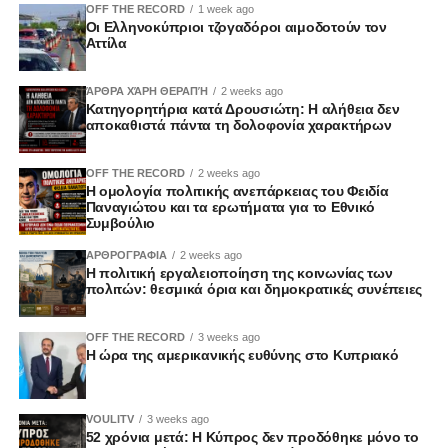
OFF THE RECORD
1 week ago
Οι Ελληνοκύπριοι τζογαδόροι αιμοδοτούν τον
Αττίλα
ΆΡΘΡΑ ΧΆΡΗ ΘΕΡΑΠΉ
2 weeks ago
Κατηγορητήρια κατά Δρουσιώτη: Η αλήθεια δεν
αποκαθιστά πάντα τη δολοφονία χαρακτήρων
OFF THE RECORD
2 weeks ago
Η ομολογία πολιτικής ανεπάρκειας του Φειδία
Παναγιώτου και τα ερωτήματα για το Εθνικό
Συμβούλιο
ΑΡΘΡΟΓΡΑΦΙΑ
2 weeks ago
Η πολιτική εργαλειοποίηση της κοινωνίας των
πολιτών: θεσμικά όρια και δημοκρατικές συνέπειες
OFF THE RECORD
3 weeks ago
Η ώρα της αμερικανικής ευθύνης στο Κυπριακό
VOULITV
3 weeks ago
52 χρόνια μετά: Η Κύπρος δεν προδόθηκε μόνο το