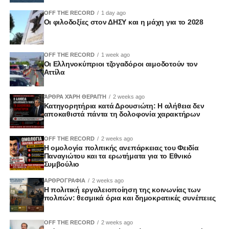
OFF THE RECORD
1 day ago
Οι φιλοδοξίες στον ΔΗΣΥ και η μάχη για το 2028
OFF THE RECORD
1 week ago
Οι Ελληνοκύπριοι τζογαδόροι αιμοδοτούν τον
Αττίλα
ΆΡΘΡΑ ΧΆΡΗ ΘΕΡΑΠΉ
2 weeks ago
Κατηγορητήρια κατά Δρουσιώτη: Η αλήθεια δεν
αποκαθιστά πάντα τη δολοφονία χαρακτήρων
OFF THE RECORD
2 weeks ago
Η ομολογία πολιτικής ανεπάρκειας του Φειδία
Παναγιώτου και τα ερωτήματα για το Εθνικό
Συμβούλιο
ΑΡΘΡΟΓΡΑΦΙΑ
2 weeks ago
Η πολιτική εργαλειοποίηση της κοινωνίας των
πολιτών: θεσμικά όρια και δημοκρατικές συνέπειες
OFF THE RECORD
2 weeks ago