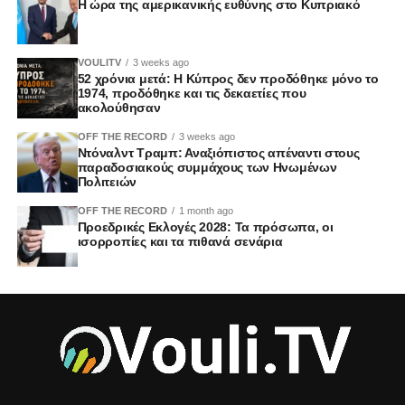
Η ώρα της αμερικανικής ευθύνης στο Κυπριακό
VOULITV
3 weeks ago
52 χρόνια μετά: Η Κύπρος δεν προδόθηκε μόνο το
1974, προδόθηκε και τις δεκαετίες που
ακολούθησαν
OFF THE RECORD
3 weeks ago
Ντόναλντ Τραμπ: Αναξιόπιστος απέναντι στους
παραδοσιακούς συμμάχους των Ηνωμένων
Πολιτειών
OFF THE RECORD
1 month ago
Προεδρικές Εκλογές 2028: Τα πρόσωπα, οι
ισορροπίες και τα πιθανά σενάρια