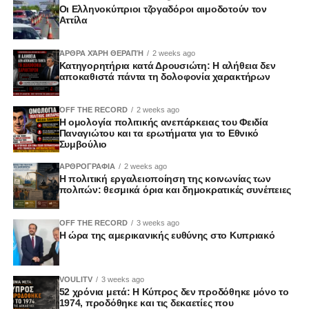
Οι Ελληνοκύπριοι τζογαδόροι αιμοδοτούν τον
Αττίλα
ΆΡΘΡΑ ΧΆΡΗ ΘΕΡΑΠΉ
2 weeks ago
Κατηγορητήρια κατά Δρουσιώτη: Η αλήθεια δεν
αποκαθιστά πάντα τη δολοφονία χαρακτήρων
OFF THE RECORD
2 weeks ago
Η ομολογία πολιτικής ανεπάρκειας του Φειδία
Παναγιώτου και τα ερωτήματα για το Εθνικό
Συμβούλιο
ΑΡΘΡΟΓΡΑΦΙΑ
2 weeks ago
Η πολιτική εργαλειοποίηση της κοινωνίας των
πολιτών: θεσμικά όρια και δημοκρατικές συνέπειες
OFF THE RECORD
3 weeks ago
Η ώρα της αμερικανικής ευθύνης στο Κυπριακό
VOULITV
3 weeks ago
52 χρόνια μετά: Η Κύπρος δεν προδόθηκε μόνο το
1974, προδόθηκε και τις δεκαετίες που