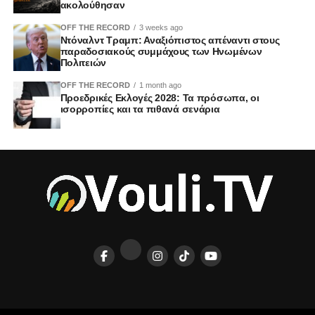
ακολούθησαν
OFF THE RECORD
3 weeks ago
Ντόναλντ Τραμπ: Αναξιόπιστος απέναντι στους
παραδοσιακούς συμμάχους των Ηνωμένων
Πολιτειών
OFF THE RECORD
1 month ago
Προεδρικές Εκλογές 2028: Τα πρόσωπα, οι
ισορροπίες και τα πιθανά σενάρια