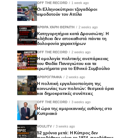
OFF THE RECORD
1 week ago
Οι Ελληνοκύπριοι τζογαδόροι
αιμοδοτούν τον Αττίλα
ΆΡΘΡΑ ΧΆΡΗ ΘΕΡΑΠΉ
2 weeks ago
Κατηγορητήρια κατά Δρουσιώτη: Η
αλήθεια δεν αποκαθιστά πάντα τη
δολοφονία χαρακτήρων
OFF THE RECORD
2 weeks ago
Η ομολογία πολιτικής ανεπάρκειας
του Φειδία Παναγιώτου και τα
ερωτήματα για το Εθνικό Συμβούλιο
ΑΡΘΡΟΓΡΑΦΙΑ
2 weeks ago
Η πολιτική εργαλειοποίηση της
κοινωνίας των πολιτών: θεσμικά όρια
και δημοκρατικές συνέπειες
OFF THE RECORD
3 weeks ago
Η ώρα της αμερικανικής ευθύνης στο
Κυπριακό
VOULITV
3 weeks ago
52 χρόνια μετά: Η Κύπρος δεν
προδόθηκε μόνο το 1974, προδόθηκε