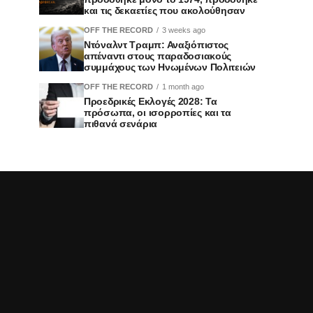
και τις δεκαετίες που ακολούθησαν
OFF THE RECORD
3 weeks ago
Ντόναλντ Τραμπ: Αναξιόπιστος
απέναντι στους παραδοσιακούς
συμμάχους των Ηνωμένων Πολιτειών
OFF THE RECORD
1 month ago
Προεδρικές Εκλογές 2028: Τα
πρόσωπα, οι ισορροπίες και τα
πιθανά σενάρια