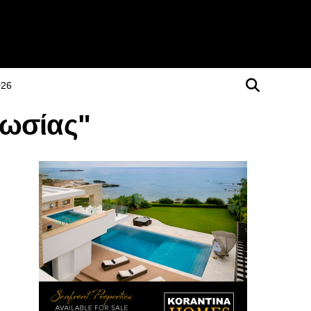
026
κωσίας"