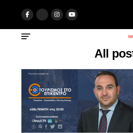
WA
All po