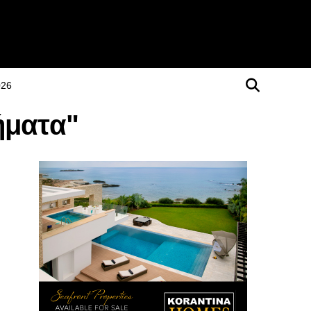
026
τήματα"