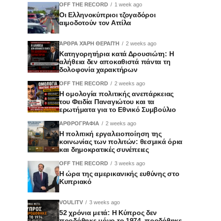
OFF THE RECORD
1 week ago
Οι Ελληνοκύπριοι τζογαδόροι
αιμοδοτούν τον Αττίλα
ΆΡΘΡΑ ΧΆΡΗ ΘΕΡΑΠΉ
2 weeks ago
Κατηγορητήρια κατά Δρουσιώτη: Η
αλήθεια δεν αποκαθιστά πάντα τη
δολοφονία χαρακτήρων
OFF THE RECORD
2 weeks ago
Η ομολογία πολιτικής ανεπάρκειας
του Φειδία Παναγιώτου και τα
ερωτήματα για το Εθνικό Συμβούλιο
ΑΡΘΡΟΓΡΑΦΙΑ
2 weeks ago
Η πολιτική εργαλειοποίηση της
κοινωνίας των πολιτών: θεσμικά όρια
και δημοκρατικές συνέπειες
OFF THE RECORD
3 weeks ago
Η ώρα της αμερικανικής ευθύνης στο
Κυπριακό
VOULITV
3 weeks ago
52 χρόνια μετά: Η Κύπρος δεν
προδόθηκε μόνο το 1974, προδόθηκε