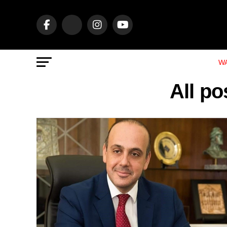
WA
All po