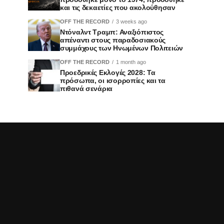
και τις δεκαετίες που ακολούθησαν
OFF THE RECORD
3 weeks ago
Ντόναλντ Τραμπ: Αναξιόπιστος
απέναντι στους παραδοσιακούς
συμμάχους των Ηνωμένων Πολιτειών
OFF THE RECORD
1 month ago
Προεδρικές Εκλογές 2028: Τα
πρόσωπα, οι ισορροπίες και τα
πιθανά σενάρια