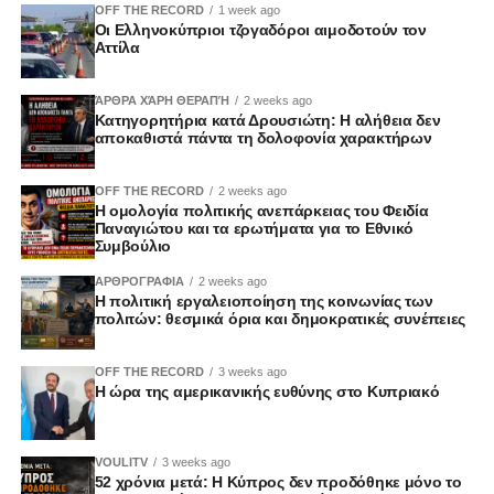
OFF THE RECORD
1 week ago
Οι Ελληνοκύπριοι τζογαδόροι αιμοδοτούν τον
Αττίλα
ΆΡΘΡΑ ΧΆΡΗ ΘΕΡΑΠΉ
2 weeks ago
Κατηγορητήρια κατά Δρουσιώτη: Η αλήθεια δεν
αποκαθιστά πάντα τη δολοφονία χαρακτήρων
OFF THE RECORD
2 weeks ago
Η ομολογία πολιτικής ανεπάρκειας του Φειδία
Παναγιώτου και τα ερωτήματα για το Εθνικό
Συμβούλιο
ΑΡΘΡΟΓΡΑΦΙΑ
2 weeks ago
Η πολιτική εργαλειοποίηση της κοινωνίας των
πολιτών: θεσμικά όρια και δημοκρατικές συνέπειες
OFF THE RECORD
3 weeks ago
Η ώρα της αμερικανικής ευθύνης στο Κυπριακό
VOULITV
3 weeks ago
52 χρόνια μετά: Η Κύπρος δεν προδόθηκε μόνο το