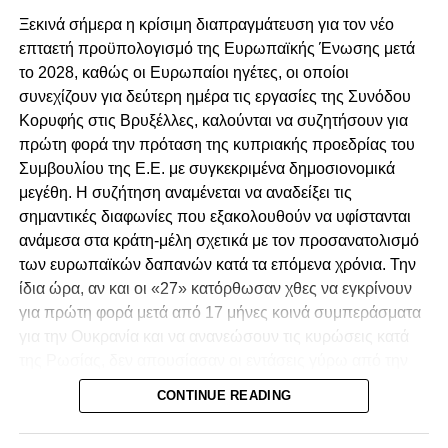
Αγγελίδη από τις θέσεις του Γενικού Εισαγγελέα
Πρόσθεσε ότι η δίκαιη απασχόληση μεταφράζεται σε
Ξεκινά σήμερα η κρίσιμη διαπραγμάτευση για τον νέο
και Βοηθού Γενικού Εισαγγελέα.
συγκεκριμένες πολιτικές, οι οποίες τέθηκαν επί τάπητος
επταετή προϋπολογισμό της Ευρωπαϊκής Ένωσης μετά
κατά τις συζητήσεις του Συμβουλίου. Μεταξύ άλλων, έγινε
Ανεξάρτητη διερεύνηση για τα αδικήματα που
το 2028, καθώς οι Ευρωπαίοι ηγέτες, οι οποίοι
αναφορά στην ισότιμη πρόσβαση σε αξιοπρεπείς και
καταγράφονται στο Πόρισμα.
συνεχίζουν για δεύτερη ημέρα τις εργασίες της Συνόδου
ποιοτικές θέσεις εργασίας, στην επάρκεια των μισθών,
Κορυφής στις Βρυξέλλες, καλούνται να συζητήσουν για
Προσαγωγή των υπόπτων στη Δικαιοσύνη,
στην ίση αμοιβή για εργασία ίσης αξίας, στην προστασία
πρώτη φορά την πρόταση της κυπριακής προεδρίας του
λογοδοσία και τιμωρία των ενόχων.
των εργασιακών δικαιωμάτων, καθώς και στην
Συμβουλίου της Ε.Ε. με συγκεκριμένα δημοσιονομικά
ενδυνάμωση του κοινωνικού διαλόγου.
Αναστήλωση των θεσμών και του κράτους
μεγέθη. Η συζήτηση αναμένεται να αναδείξει τις
δικαίου στην χώρα μας.
σημαντικές διαφωνίες που εξακολουθούν να υφίστανται
Ιδιαίτερη έμφαση δόθηκε στην ανάγκη αποφασιστικών
ανάμεσα στα κράτη-μέλη σχετικά με τον προσανατολισμό
επενδύσεων στην ανάπτυξη και την αναβάθμιση των
των ευρωπαϊκών δαπανών κατά τα επόμενα χρόνια. Την
δεξιοτήτων των εργαζομένων, καθώς, όπως σημειώθηκε,
ίδια ώρα, αν και οι «27» κατόρθωσαν χθες να εγκρίνουν
η τεχνολογία αλλάζει τις θέσεις εργασίας με πρωτοφανή
για πρώτη φορά μετά από 17 μήνες κοινά συμπεράσματα
ταχύτητα. Ο Υπουργός υπογράμμισε ότι κανένας
για την Ουκρανία και να ανανεώσουν τις κυρώσεις κατά
εργαζόμενος δεν πρέπει να αισθάνεται ότι μένει πίσω
της Ρωσίας, δεν απουσίασαν οι εντάσεις γύρω από την
επειδή δεν είχε πρόσβαση στην κατάρτιση ή στην
πρωτοβουλία του προέδρου του Ευρωπαϊκού
επανακατάρτιση.
CONTINUE READING
Συμβουλίου, Αντόνιο Κόστα, να διερευνήσει δίαυλο
επικοινωνίας με τη Μόσχα.
«Το μήνυμα είναι σαφές: η καινοτομία πρέπει να υπηρετεί