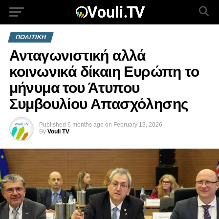
ΠΟΛΙΤΙΚΗ
Ανταγωνιστική αλλά
κοινωνικά δίκαιη Ευρώπη το
μήνυμα του Άτυπου
Συμβουλίου Απασχόλησης
Published
6 months ago
on
February 13, 2026
By
Vouli TV