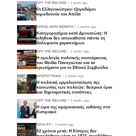
OFF THE RECORD
1 week ago
Οι Ελληνοκύπριοι τζογαδόροι
αιμοδοτούν τον Αττίλα
ΆΡΘΡΑ ΧΆΡΗ ΘΕΡΑΠΉ
2 weeks ago
Κατηγορητήρια κατά Δρουσιώτη: Η
αλήθεια δεν αποκαθιστά πάντα τη
δολοφονία χαρακτήρων
OFF THE RECORD
2 weeks ago
Η ομολογία πολιτικής ανεπάρκειας
του Φειδία Παναγιώτου και τα
ερωτήματα για το Εθνικό Συμβούλιο
ΑΡΘΡΟΓΡΑΦΙΑ
2 weeks ago
Η πολιτική εργαλειοποίηση της
κοινωνίας των πολιτών: θεσμικά όρια
και δημοκρατικές συνέπειες
OFF THE RECORD
3 weeks ago
Η ώρα της αμερικανικής ευθύνης στο
Κυπριακό
VOULITV
3 weeks ago
52 χρόνια μετά: Η Κύπρος δεν
προδόθηκε μόνο το 1974, προδόθηκε