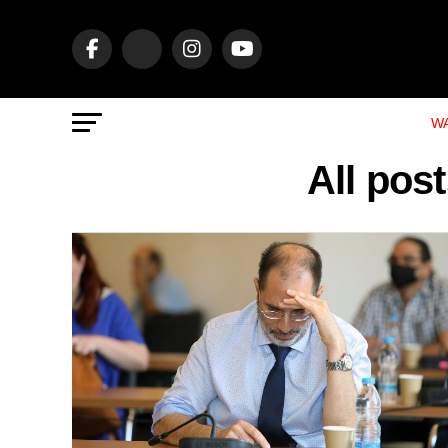
WA
All pos