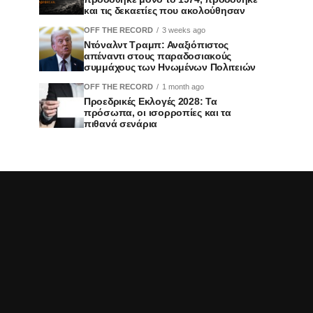
και τις δεκαετίες που ακολούθησαν
OFF THE RECORD
3 weeks ago
Ντόναλντ Τραμπ: Αναξιόπιστος
απέναντι στους παραδοσιακούς
συμμάχους των Ηνωμένων Πολιτειών
OFF THE RECORD
1 month ago
Προεδρικές Εκλογές 2028: Τα
πρόσωπα, οι ισορροπίες και τα
πιθανά σενάρια