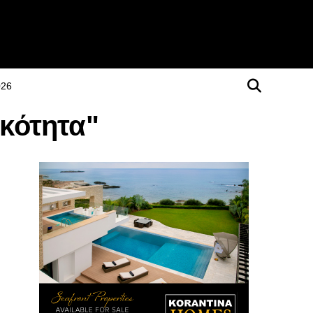
026
ικότητα"