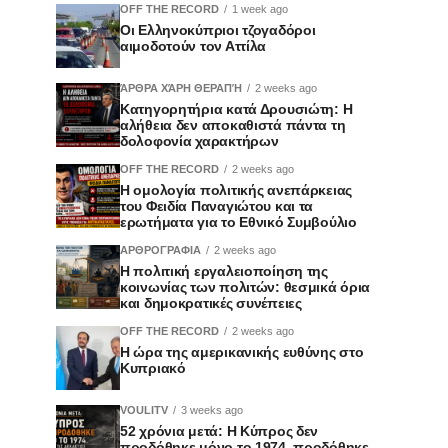
OFF THE RECORD
1 week ago
Οι Ελληνοκύπριοι τζογαδόροι
αιμοδοτούν τον Αττίλα
ΆΡΘΡΑ ΧΆΡΗ ΘΕΡΑΠΉ
2 weeks ago
Κατηγορητήρια κατά Δρουσιώτη: Η
αλήθεια δεν αποκαθιστά πάντα τη
δολοφονία χαρακτήρων
OFF THE RECORD
2 weeks ago
Η ομολογία πολιτικής ανεπάρκειας
του Φειδία Παναγιώτου και τα
ερωτήματα για το Εθνικό Συμβούλιο
ΑΡΘΡΟΓΡΑΦΙΑ
2 weeks ago
Η πολιτική εργαλειοποίηση της
κοινωνίας των πολιτών: θεσμικά όρια
και δημοκρατικές συνέπειες
OFF THE RECORD
2 weeks ago
Η ώρα της αμερικανικής ευθύνης στο
Κυπριακό
VOULITV
3 weeks ago
52 χρόνια μετά: Η Κύπρος δεν
προδόθηκε μόνο το 1974, προδόθηκε