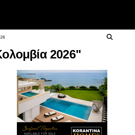
026
Κολομβία 2026"