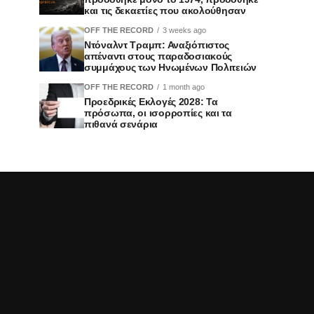
και τις δεκαετίες που ακολούθησαν
OFF THE RECORD
3 weeks ago
Ντόναλντ Τραμπ: Αναξιόπιστος
απέναντι στους παραδοσιακούς
συμμάχους των Ηνωμένων Πολιτειών
OFF THE RECORD
1 month ago
Προεδρικές Εκλογές 2028: Τα
πρόσωπα, οι ισορροπίες και τα
πιθανά σενάρια