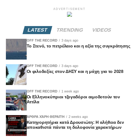
ADVERTISEMENT
LATEST
TRENDING
VIDEOS
OFF THE RECORD
3 days ago
Το Στενό, το πετρέλαιο και η αξία της συγκράτησης
OFF THE RECORD
3 days ago
Οι φιλοδοξίες στον ΔΗΣΥ και η μάχη για το 2028
OFF THE RECORD
1 week ago
Οι Ελληνοκύπριοι τζογαδόροι αιμοδοτούν τον
Αττίλα
ΆΡΘΡΑ ΧΆΡΗ ΘΕΡΑΠΉ
2 weeks ago
Κατηγορητήρια κατά Δρουσιώτη: Η αλήθεια δεν
αποκαθιστά πάντα τη δολοφονία χαρακτήρων