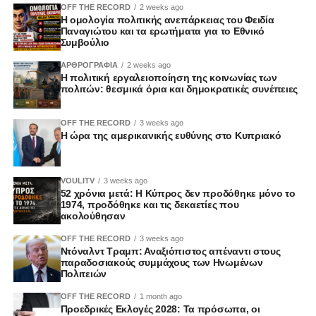
OFF THE RECORD
2 weeks ago
Η ομολογία πολιτικής ανεπάρκειας του Φειδία
Παναγιώτου και τα ερωτήματα για το Εθνικό
Συμβούλιο
ΑΡΘΡΟΓΡΑΦΙΑ
2 weeks ago
Η πολιτική εργαλειοποίηση της κοινωνίας των
πολιτών: θεσμικά όρια και δημοκρατικές συνέπειες
OFF THE RECORD
3 weeks ago
Η ώρα της αμερικανικής ευθύνης στο Κυπριακό
VOULITV
3 weeks ago
52 χρόνια μετά: Η Κύπρος δεν προδόθηκε μόνο το
1974, προδόθηκε και τις δεκαετίες που
ακολούθησαν
OFF THE RECORD
3 weeks ago
Ντόναλντ Τραμπ: Αναξιόπιστος απέναντι στους
παραδοσιακούς συμμάχους των Ηνωμένων
Πολιτειών
OFF THE RECORD
1 month ago
Προεδρικές Εκλογές 2028: Τα πρόσωπα, οι