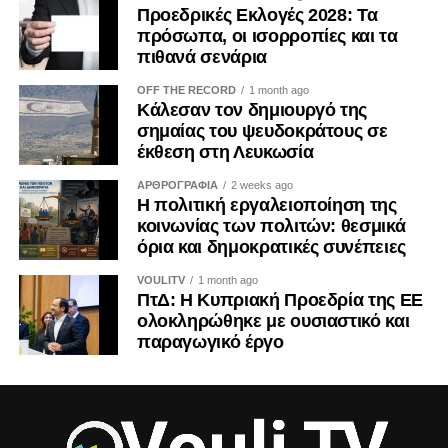
Προεδρικές Εκλογές 2028: Τα
διερεύνησης».
επαναλαμβάνοντας ότι η ένταξη της Ουκρανίας στην Ε.Ε.
πρόσωπα, οι ισορροπίες και τα
αποτελεί στρατηγική επιλογή που συνδέεται άμεσα με τη
πιθανά σενάρια
συνολική ευρωπαϊκή ασφάλεια.
OFF THE RECORD
1 month ago
Κάλεσαν τον δημιουργό της
Ο Ουκρανός πρόεδρος επανέφερε επίσης το αίτημά του
σημαίας του ψευδοκράτους σε
για επιτάχυνση της ενταξιακής διαδικασίας της χώρας του,
έκθεση στη Λευκωσία
ζητώντας από τους Ευρωπαίους ηγέτες να προχωρήσουν
το συντομότερο δυνατό στο άνοιγμα νέων
ΑΡΘΡΟΓΡΑΦΙΑ
2 weeks ago
Η πολιτική εργαλειοποίηση της
διαπραγματευτικών κεφαλαίων.
κοινωνίας των πολιτών: θεσμικά
όρια και δημοκρατικές συνέπειες
Ο Ζελένσκι τόνισε ότι η ένταξη της Ουκρανίας δεν συνιστά
μόνο μια πολιτική επιλογή, αλλά και μια στρατηγική
VOULITV
1 month ago
επένδυση για το μέλλον της Ευρώπης, επισημαίνοντας ότι
ΠτΔ: Η Κυπριακή Προεδρία της ΕΕ
ολοκληρώθηκε με ουσιαστικό και
η ασφάλεια της ηπείρου «αποφασίζεται σήμερα στην
παραγωγικό έργο
άμυνα της Ουκρανίας». «Η σημαντικότερη κίνηση θα
μπορούσε να είναι μια ταχεία πορεία ένταξης της
Ουκρανίας στην Ε.Ε.», ανέφερε, καλώντας τους «27» να
διατηρήσουν τη δυναμική των ενταξιακών συνομιλιών
που ξεκίνησαν μόλις την περασμένη Δευτέρα.