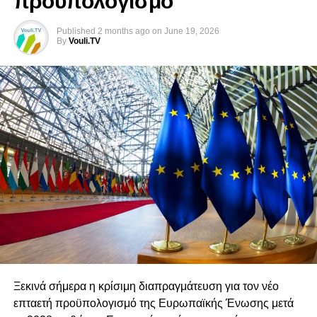
προϋπολογισμό
ο Πρόεδρος της Άμεσης Δημοκρατίας, Φειδίας
Παναγιώτου.
Published
2 months ago
on
June 19, 2026
By
Vouli.TV
Στη συνεδρία συμμετέχουν επίσης ο Υπουργός
Εξωτερικών, Κωνσταντίνος Κόμπος, ο Κυβερνητικός
Εκπρόσωπος, Κωνσταντίνος Λετυμπιώτης, ο
Αναπληρωτής Κυβερνητικός Εκπρόσωπος, Γιάννης
Αντωνίου, ο διαπραγματευτής Μενέλαος Μενελάου, ο
Σύμβουλος Εθνικής Ασφάλειας και επικεφαλής της ΚΥΠ,
Τάσος Τζιωνής, ο Διευθυντής του Διπλωματικού Γραφείου
του Προέδρου της Δημοκρατίας, Δώρος Βενέζης, καθώς
και ο Διευθυντής του Γραφείου Τύπου του Προέδρου,
Βίκτωρας Παπαδόπουλος.
Ξεκινά σήμερα η κρίσιμη διαπραγμάτευση για τον νέο
επταετή προϋπολογισμό της Ευρωπαϊκής Ένωσης μετά