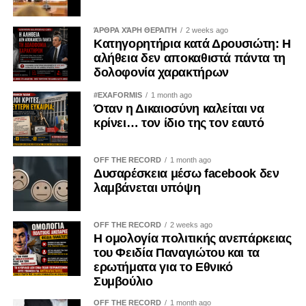
Συμβουλίου να αναλάβει στο μέλλον έναν πιο θεσμικό
Αξίζει να σημειωθεί ότι σε πρωινή του ανακοίνωση ο
ρόλο εκπροσώπησης της Ε.Ε. σε πιθανές επαφές με τη
ΔΗΣΥ είχε ζητήσει τον διορισμό ανεξάρτητων ποινικών
ΆΡΘΡΑ ΧΆΡΗ ΘΕΡΑΠΉ
2 weeks ago
Ρωσία, εφόσον βεβαίως διαμορφωθούν οι κατάλληλες
Κατηγορητήρια κατά Δρουσιώτη: Η
ανακριτών για την υπόθεση του «Κράτους Μαφία»,
αλήθεια δεν αποκαθιστά πάντα τη
συνθήκες. Άλλοι, ωστόσο, θεωρούν ότι η εκπροσώπηση
θέτοντας ως στόχο την ολοκλήρωση της διαδικασίας
δολοφονία χαρακτήρων
της Ένωσης θα πρέπει να ανατεθεί στους ηγέτες των
εντός τριών μηνών.
τριών ευρωπαϊκών χωρών που πρωτοστατούν στις
#EXAFORMIS
1 month ago
σχετικές πρωτοβουλίες: της Γαλλίας, της Γερμανίας και
Όταν η Δικαιοσύνη καλείται να
Όπως αναφέρει, «ο διορισμός ανεξάρτητων ποινικών
κρίνει… τον ίδιο της τον εαυτό
της Βρετανίας. Προς το παρόν, πάντως, η κοινή
ανακριτών πρέπει να προχωρήσει αμέσως χωρίς καμία
ευρωπαϊκή γραμμή παραμένει σαφής: οποιαδήποτε
χρονοτριβή».
πρωτοβουλία οφείλει να υπηρετεί τη συνοχή των «27» και
OFF THE RECORD
1 month ago
Προσθέτει επίσης ότι «η διαδικασία οφείλει να
Δυσαρέσκεια μέσω facebook δεν
να μην εκληφθεί ως ένδειξη χαλάρωσης της πίεσης προς
λαμβάνεται υπόψη
πραγματοποιηθεί με σαφές και αυστηρό χρονοδιάγραμμα
τη Μόσχα.
ολοκλήρωσης (εντός τριών μηνών), αξιοποιώντας
Νωρίτερα, ο Βολοντίμιρ Ζελένσκι, ο οποίος βρέθηκε χθες
πλήρως το έργο και το υλικό που έχει ήδη παραχθεί μέχρι
OFF THE RECORD
2 weeks ago
στις Βρυξέλλες, χαιρέτισε το τέλος της εποχής του Βίκτορ
σήμερα».
Η ομολογία πολιτικής ανεπάρκειας
του Φειδία Παναγιώτου και τα
Όρμπαν. Ο Ουκρανός πρόεδρος υποστήριξε ότι
ερωτήματα για το Εθνικό
Καταληκτικά, ο ΔΗΣΥ υπογραμμίζει ότι
διαμορφώνεται μια νέα ευκαιρία για την περαιτέρω
Συμβούλιο
«επαναλαμβάνουμε τη σταθερή θέση μας υπέρ της
ενίσχυση των σχέσεων τόσο εντός της Ευρωπαϊκής
πλήρους, ανεξάρτητης και αποτελεσματικής
Ένωσης όσο και ανάμεσα στις Βρυξέλλες και το Κίεβο,
OFF THE RECORD
1 month ago