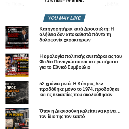
CONTINUE READING
Το Πόρισμα της Αρχής Κατά της Διαφθοράς για το βιβλίο
«Κράτος-Μαφία» επιβεβαίωσε όσα για χρόνια η κοινωνία
βιώνει από το σύστημα εξουσίας Αναστασιάδη. Την
YOU MAY LIKE
τεράστια διαπλοκή και τα σκάνδαλα της διακυβέρνησης
Κατηγορητήρια κατά Δρουσιώτη: Η
Αναστασιάδη-ΔΗΣΥ αλλά και τις πρακτικές συγκάλυψης
αλήθεια δεν αποκαθιστά πάντα τη
της διαφθοράς. Τα αδικήματα για τα οποία ελέγχεται ο
δολοφονία χαρακτήρων
τέως Πρόεδρος της Δημοκρατίας, Ν. Αναστασιάδης και
άνθρωποι του περιβάλλοντός του είναι εξαιρετικά σοβαρά
Η ομολογία πολιτικής ανεπάρκειας του
και ντροπιάζουν τη χώρα. Ποινικά αδικήματα που έρχονται
Φειδία Παναγιώτου και τα ερωτήματα
να προστεθούν στην κραυγαλέα σύγκρουση
για το Εθνικό Συμβούλιο
συμφέροντος, στην ποδηγέτηση των θεσμών και στην
αλαζονεία αυτού του κλειστού συστήματος συμφεερόντων
52 χρόνια μετά: Η Κύπρος δεν
που συνεχίζεται μέχρι σήμερα από την νυν Κυβέρνηση
προδόθηκε μόνο το 1974, προδόθηκε
Χριστοδουλίδη.
και τις δεκαετίες που ακολούθησαν
Η ατιμωρησία για όλα αυτά δεν μπορεί να συνεχιστεί
Όταν η Δικαιοσύνη καλείται να κρίνει…
άλλο. Είναι καθολική απαίτηση της κοινωνίας, να υπάρξει
τον ίδιο της τον εαυτό
ανεξάρτητη και αδιάβλητη έρευνα για όλα όσα
καταγράφονται στο Πόρισμα. Να εξαρθρωθεί αυτό το