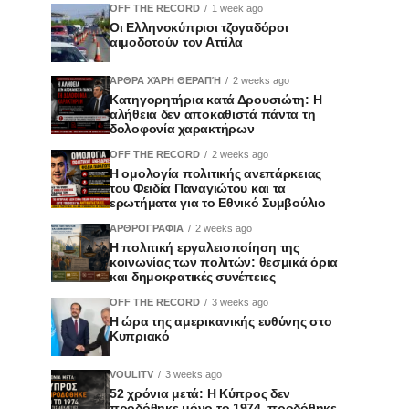
OFF THE RECORD
1 week ago
Οι Ελληνοκύπριοι τζογαδόροι
αιμοδοτούν τον Αττίλα
ΆΡΘΡΑ ΧΆΡΗ ΘΕΡΑΠΉ
2 weeks ago
Κατηγορητήρια κατά Δρουσιώτη: Η
αλήθεια δεν αποκαθιστά πάντα τη
δολοφονία χαρακτήρων
OFF THE RECORD
2 weeks ago
Η ομολογία πολιτικής ανεπάρκειας
του Φειδία Παναγιώτου και τα
ερωτήματα για το Εθνικό Συμβούλιο
ΑΡΘΡΟΓΡΑΦΙΑ
2 weeks ago
Η πολιτική εργαλειοποίηση της
κοινωνίας των πολιτών: θεσμικά όρια
και δημοκρατικές συνέπειες
OFF THE RECORD
3 weeks ago
Η ώρα της αμερικανικής ευθύνης στο
Κυπριακό
VOULITV
3 weeks ago
52 χρόνια μετά: Η Κύπρος δεν
προδόθηκε μόνο το 1974, προδόθηκε