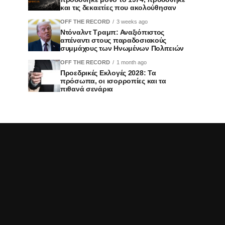
και τις δεκαετίες που ακολούθησαν
OFF THE RECORD
3 weeks ago
Ντόναλντ Τραμπ: Αναξιόπιστος
απέναντι στους παραδοσιακούς
συμμάχους των Ηνωμένων Πολιτειών
OFF THE RECORD
1 month ago
Προεδρικές Εκλογές 2028: Τα
πρόσωπα, οι ισορροπίες και τα
πιθανά σενάρια