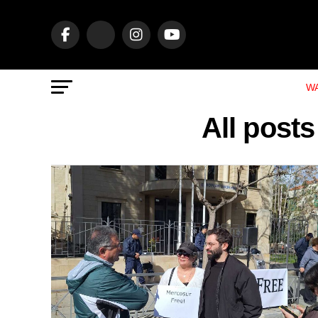
WA
All post