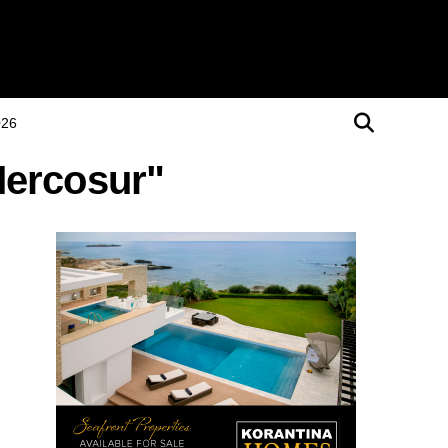
026
Mercosur"