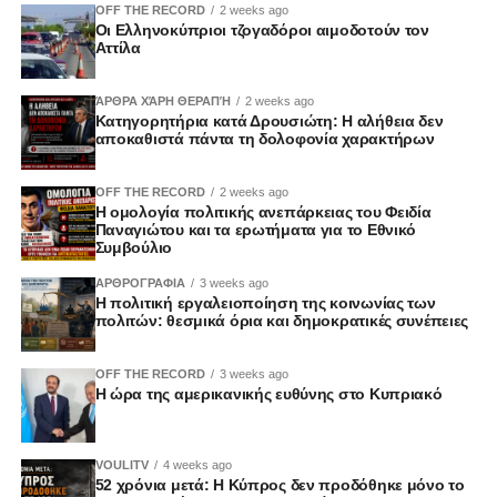
OFF THE RECORD
2 weeks ago
Οι Ελληνοκύπριοι τζογαδόροι αιμοδοτούν τον
Αττίλα
ΆΡΘΡΑ ΧΆΡΗ ΘΕΡΑΠΉ
2 weeks ago
Κατηγορητήρια κατά Δρουσιώτη: Η αλήθεια δεν
αποκαθιστά πάντα τη δολοφονία χαρακτήρων
OFF THE RECORD
2 weeks ago
Η ομολογία πολιτικής ανεπάρκειας του Φειδία
Παναγιώτου και τα ερωτήματα για το Εθνικό
Συμβούλιο
ΑΡΘΡΟΓΡΑΦΙΑ
3 weeks ago
Η πολιτική εργαλειοποίηση της κοινωνίας των
πολιτών: θεσμικά όρια και δημοκρατικές συνέπειες
OFF THE RECORD
3 weeks ago
Η ώρα της αμερικανικής ευθύνης στο Κυπριακό
VOULITV
4 weeks ago
52 χρόνια μετά: Η Κύπρος δεν προδόθηκε μόνο το