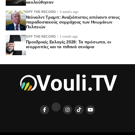
ακολούθησαν
OFF THE RECORD
4 weeks ago
Ντόναλντ Τραμπ: Αναξιόπιστος απέναντι στους
παραδοσιακούς συμμάχους των Ηνωμένων
Πολιτειών
OFF THE RECORD
1 month ago
Προεδρικές Εκλογές 2028: Τα πρόσωπα, οι
ισορροπίες και τα πιθανά σενάρια