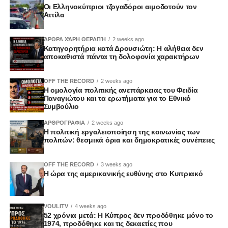
Οι Ελληνοκύπριοι τζογαδόροι αιμοδοτούν τον
Αττίλα
ΆΡΘΡΑ ΧΆΡΗ ΘΕΡΑΠΉ
2 weeks ago
Κατηγορητήρια κατά Δρουσιώτη: Η αλήθεια δεν
αποκαθιστά πάντα τη δολοφονία χαρακτήρων
OFF THE RECORD
2 weeks ago
Η ομολογία πολιτικής ανεπάρκειας του Φειδία
Παναγιώτου και τα ερωτήματα για το Εθνικό
Συμβούλιο
ΑΡΘΡΟΓΡΑΦΙΑ
2 weeks ago
Η πολιτική εργαλειοποίηση της κοινωνίας των
πολιτών: θεσμικά όρια και δημοκρατικές συνέπειες
OFF THE RECORD
3 weeks ago
Η ώρα της αμερικανικής ευθύνης στο Κυπριακό
VOULITV
4 weeks ago
52 χρόνια μετά: Η Κύπρος δεν προδόθηκε μόνο το
1974, προδόθηκε και τις δεκαετίες που