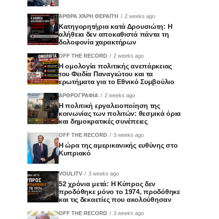
ΆΡΘΡΑ ΧΆΡΗ ΘΕΡΑΠΉ
2 weeks ago
Κατηγορητήρια κατά Δρουσιώτη: Η
αλήθεια δεν αποκαθιστά πάντα τη
δολοφονία χαρακτήρων
OFF THE RECORD
2 weeks ago
Η ομολογία πολιτικής ανεπάρκειας
του Φειδία Παναγιώτου και τα
ερωτήματα για το Εθνικό Συμβούλιο
ΑΡΘΡΟΓΡΑΦΙΑ
2 weeks ago
Η πολιτική εργαλειοποίηση της
κοινωνίας των πολιτών: θεσμικά όρια
και δημοκρατικές συνέπειες
OFF THE RECORD
3 weeks ago
Η ώρα της αμερικανικής ευθύνης στο
Κυπριακό
VOULITV
3 weeks ago
52 χρόνια μετά: Η Κύπρος δεν
προδόθηκε μόνο το 1974, προδόθηκε
και τις δεκαετίες που ακολούθησαν
OFF THE RECORD
3 weeks ago