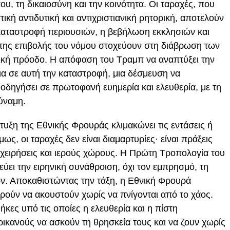
υ, τη δικαιοσύνη και την κοινότητα. Οι ταραχές, που
κή αντιδυτική και αντιχριστιανική ρητορική, αποτελούν
Η καταστροφή περιουσιών, η βεβήλωση εκκλησιών και
 της επιβολής του νόμου στοχεύουν στη διάβρωση των
τική πρόοδο. Η απόφαση του Τραμπ να αναπτύξει την
ια σε αυτή την καταστροφή, μια δέσμευση να
 οδηγήσει σε πρωτοφανή ευημερία και ελευθερία, με τη
ύναμη.
πτυξη της Εθνικής Φρουράς κλιμακώνει τις εντάσεις ή
ς, οι ταραχές δεν είναι διαμαρτυρίες· είναι πράξεις
ιχειρήσεις και ιερούς χώρους. Η Πρώτη Τροπολογία του
ύει την ειρηνική συνάθροιση, όχι τον εμπρησμό, τη
ν. Αποκαθιστώντας την τάξη, η Εθνική Φρουρά
ορούν να ακουστούν χωρίς να πνίγονται από το χάος.
ήκες υπό τις οποίες η ελευθερία και η πίστη
ικανούς να ασκούν τη θρησκεία τους και να ζουν χωρίς