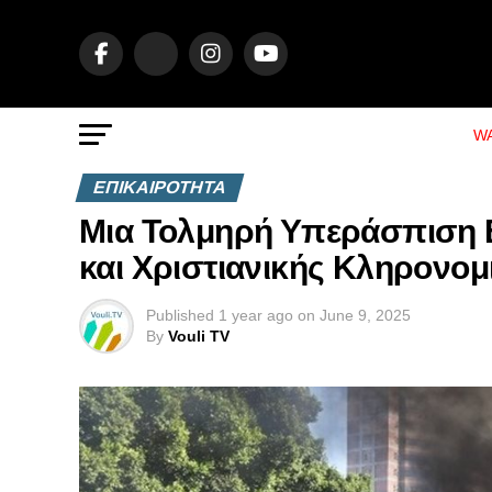
WA
ΕΠΙΚΑΙΡΟΤΗΤΑ
Μια Τολμηρή Υπεράσπιση Ε
και Χριστιανικής Κληρονομ
Published
1 year ago
on
June 9, 2025
By
Vouli TV