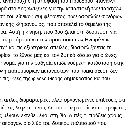
ής αναταραχής, η απόφαση του Προέδρου Ντόναλντ
ρά στο Λος Άντζελες για την καταστολή των ταραχών
ιση του εθνικού συμφέροντος, των ασφαλών συνόρων,
ιανικής κληρονομιάς, που αποτελεί το θεμέλιο της
ερα. Αυτή η κίνηση, που βασίζεται στη δέσμευση για
ευρύτερο όραμα για την προστασία των Ηνωμένων
χή και τις εξωτερικές απειλές, διασφαλίζοντας τη
ίσει το έθνος μας και τον δυτικό κόσμο για αιώνες.
μήνυμα, για την ραδγαία επιδεινούμενη κατάσταση στην
ολή εκατομμυρίων μεταναστών που καμία σχέση δεν
ι τις ιδέες της φιλελεύθερης δημοκρατίας και του
ναι απλές διαμαρτυρίες, αλλά οργανωμένες επιθέσεις στη
ιρήσεις λεηλατούνται, δημόσια περιουσία καταστρέφεται,
ς μένουν εκτεθειμένοι στη βία. Αυτές οι πράξεις χάους
 ακρογωνιαίο λίθο του δυτικού πολιτισμού που