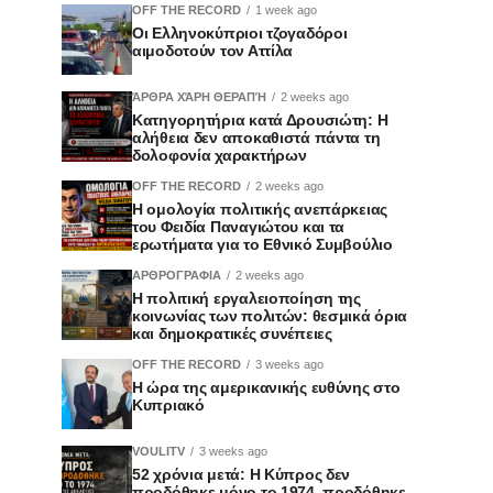
OFF THE RECORD
1 week ago
Οι Ελληνοκύπριοι τζογαδόροι
αιμοδοτούν τον Αττίλα
ΆΡΘΡΑ ΧΆΡΗ ΘΕΡΑΠΉ
2 weeks ago
Κατηγορητήρια κατά Δρουσιώτη: Η
αλήθεια δεν αποκαθιστά πάντα τη
δολοφονία χαρακτήρων
OFF THE RECORD
2 weeks ago
Η ομολογία πολιτικής ανεπάρκειας
του Φειδία Παναγιώτου και τα
ερωτήματα για το Εθνικό Συμβούλιο
ΑΡΘΡΟΓΡΑΦΙΑ
2 weeks ago
Η πολιτική εργαλειοποίηση της
κοινωνίας των πολιτών: θεσμικά όρια
και δημοκρατικές συνέπειες
OFF THE RECORD
3 weeks ago
Η ώρα της αμερικανικής ευθύνης στο
Κυπριακό
VOULITV
3 weeks ago
52 χρόνια μετά: Η Κύπρος δεν
προδόθηκε μόνο το 1974, προδόθηκε