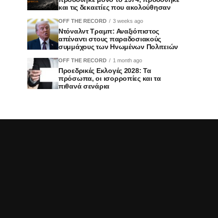
και τις δεκαετίες που ακολούθησαν
OFF THE RECORD
3 weeks ago
Ντόναλντ Τραμπ: Αναξιόπιστος
απέναντι στους παραδοσιακούς
συμμάχους των Ηνωμένων Πολιτειών
OFF THE RECORD
1 month ago
Προεδρικές Εκλογές 2028: Τα
πρόσωπα, οι ισορροπίες και τα
πιθανά σενάρια