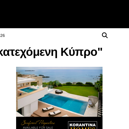
026
ν κατεχόμενη Κύπρο"