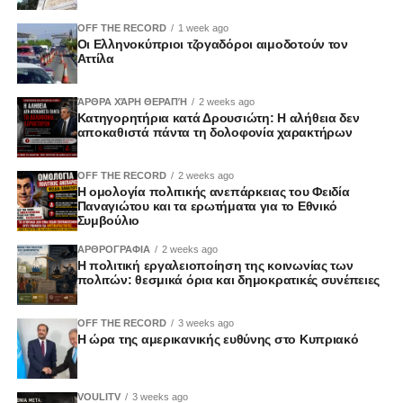
OFF THE RECORD
1 week ago
Οι Ελληνοκύπριοι τζογαδόροι αιμοδοτούν τον
Αττίλα
ΆΡΘΡΑ ΧΆΡΗ ΘΕΡΑΠΉ
2 weeks ago
Κατηγορητήρια κατά Δρουσιώτη: Η αλήθεια δεν
αποκαθιστά πάντα τη δολοφονία χαρακτήρων
OFF THE RECORD
2 weeks ago
Η ομολογία πολιτικής ανεπάρκειας του Φειδία
Παναγιώτου και τα ερωτήματα για το Εθνικό
Συμβούλιο
ΑΡΘΡΟΓΡΑΦΙΑ
2 weeks ago
Η πολιτική εργαλειοποίηση της κοινωνίας των
πολιτών: θεσμικά όρια και δημοκρατικές συνέπειες
OFF THE RECORD
3 weeks ago
Η ώρα της αμερικανικής ευθύνης στο Κυπριακό
VOULITV
3 weeks ago