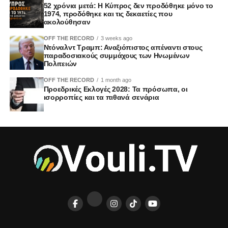
52 χρόνια μετά: Η Κύπρος δεν προδόθηκε μόνο το
1974, προδόθηκε και τις δεκαετίες που
ακολούθησαν
OFF THE RECORD
3 weeks ago
Ντόναλντ Τραμπ: Αναξιόπιστος απέναντι στους
παραδοσιακούς συμμάχους των Ηνωμένων
Πολιτειών
OFF THE RECORD
1 month ago
Προεδρικές Εκλογές 2028: Τα πρόσωπα, οι
ισορροπίες και τα πιθανά σενάρια