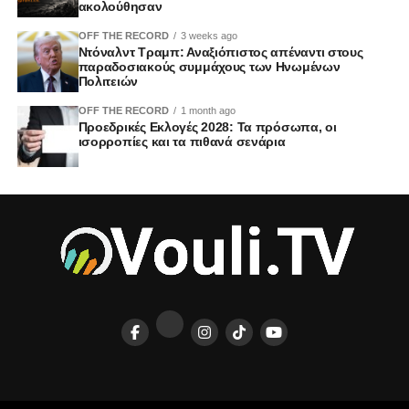
ακολούθησαν
OFF THE RECORD
3 weeks ago
Ντόναλντ Τραμπ: Αναξιόπιστος απέναντι στους
παραδοσιακούς συμμάχους των Ηνωμένων
Πολιτειών
OFF THE RECORD
1 month ago
Προεδρικές Εκλογές 2028: Τα πρόσωπα, οι
ισορροπίες και τα πιθανά σενάρια