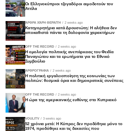
Οι Ελληνοκύπριοι τζογαδόροι αιμοδοτούν τον
Αττίλα
ΆΡΘΡΑ ΧΆΡΗ ΘΕΡΑΠΉ
2 weeks ago
Κατηγορητήρια κατά Δρουσιώτη: Η αλήθεια δεν
αποκαθιστά πάντα τη δολοφονία χαρακτήρων
OFF THE RECORD
2 weeks ago
Η ομολογία πολιτικής ανεπάρκειας του Φειδία
Παναγιώτου και τα ερωτήματα για το Εθνικό
Συμβούλιο
ΑΡΘΡΟΓΡΑΦΙΑ
2 weeks ago
Η πολιτική εργαλειοποίηση της κοινωνίας των
πολιτών: θεσμικά όρια και δημοκρατικές συνέπειες
OFF THE RECORD
2 weeks ago
Η ώρα της αμερικανικής ευθύνης στο Κυπριακό
VOULITV
3 weeks ago
52 χρόνια μετά: Η Κύπρος δεν προδόθηκε μόνο το
1974, προδόθηκε και τις δεκαετίες που