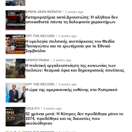
ΆΡΘΡΑ ΧΆΡΗ ΘΕΡΑΠΉ
2 weeks ago
Κατηγορητήρια κατά Δρουσιώτη: Η αλήθεια δεν
αποκαθιστά πάντα τη δολοφονία χαρακτήρων
OFF THE RECORD
2 weeks ago
Η ομολογία πολιτικής ανεπάρκειας του Φειδία
Παναγιώτου και τα ερωτήματα για το Εθνικό
Συμβούλιο
ΑΡΘΡΟΓΡΑΦΙΑ
2 weeks ago
Η πολιτική εργαλειοποίηση της κοινωνίας των
πολιτών: θεσμικά όρια και δημοκρατικές συνέπειες
OFF THE RECORD
3 weeks ago
Η ώρα της αμερικανικής ευθύνης στο Κυπριακό
VOULITV
4 weeks ago
52 χρόνια μετά: Η Κύπρος δεν προδόθηκε μόνο το
1974, προδόθηκε και τις δεκαετίες που
ακολούθησαν