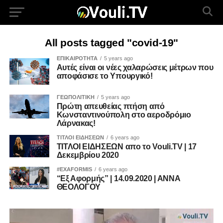
All posts tagged "covid-19"
ΕΠΙΚΑΙΡΟΤΗΤΑ
5 years ago
Αυτές είναι οι νέες χαλαρώσεις μέτρων που
αποφάσισε το Υπουργικό!
ΓΕΩΠΟΛΙΤΙΚΗ
5 years ago
Πρώτη απευθείας πτήση από
Κωνσταντινούπολη στο αεροδρόμιο
Λάρνακας!
ΤΙΤΛΟΙ ΕΙΔΗΣΕΩΝ
6 years ago
ΤΙΤΛΟΙ ΕΙΔΗΣΕΩΝ απο το Vouli.TV | 17
Δεκεμβρίου 2020
#EXAFORMIS
6 years ago
“Εξ Αφορμής” | 14.09.2020 | ΑΝΝΑ
ΘΕΟΛΟΓΟΥ