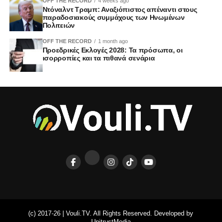
OFF THE RECORD
4 weeks ago
Ντόναλντ Τραμπ: Αναξιόπιστος απέναντι στους
παραδοσιακούς συμμάχους των Ηνωμένων
Πολιτειών
OFF THE RECORD
1 month ago
Προεδρικές Εκλογές 2028: Τα πρόσωπα, οι
ισορροπίες και τα πιθανά σενάρια
(c) 2017-26 | Vouli.TV. All Rights Reserved. Developed by
UnitrustMedia