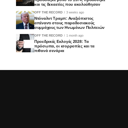
και τις δεκαετίες που ακολούθησαν
OFF THE RECORD
3 weeks ago
Ντόναλντ Τραμπ: Αναξιόπιστος
απέναντι στους παραδοσιακούς
συμμάχους των Ηνωμένων Πολιτειών
OFF THE RECORD
1 month ago
Προεδρικές Εκλογές 2028: Τα
πρόσωπα, οι ισορροπίες και τα
πιθανά σενάρια