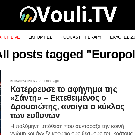
TCH LIVE
ΕΚΠΟΜΠΕΣ
PODCAST THERAPY
ΕΚΛΟΓΕΣ 2
All posts tagged "Europol
ΕΠΙΚΑΙΡΟΤΗΤΑ
2 months ago
Κατέρρευσε το αφήγημα της
«Σάντη» – Εκτεθειμένος ο
Δρουσιώτης, ανοίγει ο κύκλος
των ευθυνών
Η πολύμηνη υπόθεση που συντάραξε την κοινή
γνώμη και άγγιξε κορυφαίους θεσμούς του κράτους