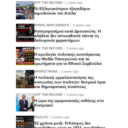
OFF THE RECORD
1 week ago
Οι Ελληνοκύπριοι τζογαδόροι
αιμοδοτούν τον Αττίλα
ΆΡΘΡΑ ΧΆΡΗ ΘΕΡΑΠΉ
2 weeks ago
Κατηγορητήρια κατά Δρουσιώτη: Η
αλήθεια δεν αποκαθιστά πάντα τη
δολοφονία χαρακτήρων
OFF THE RECORD
2 weeks ago
Η ομολογία πολιτικής ανεπάρκειας
του Φειδία Παναγιώτου και τα
ερωτήματα για το Εθνικό Συμβούλιο
ΑΡΘΡΟΓΡΑΦΙΑ
2 weeks ago
Η πολιτική εργαλειοποίηση της
κοινωνίας των πολιτών: θεσμικά όρια
και δημοκρατικές συνέπειες
OFF THE RECORD
3 weeks ago
Η ώρα της αμερικανικής ευθύνης στο
Κυπριακό
VOULITV
3 weeks ago
52 χρόνια μετά: Η Κύπρος δεν
προδόθηκε μόνο το 1974, προδόθηκε