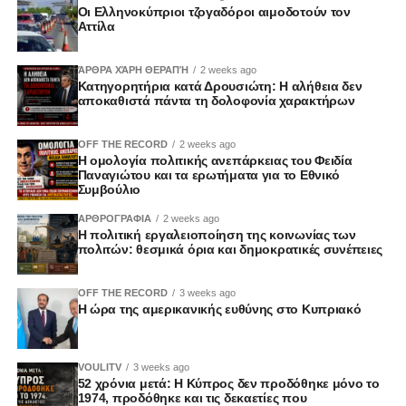
Οι Ελληνοκύπριοι τζογαδόροι αιμοδοτούν τον
Αττίλα
ΆΡΘΡΑ ΧΆΡΗ ΘΕΡΑΠΉ
2 weeks ago
Κατηγορητήρια κατά Δρουσιώτη: Η αλήθεια δεν
αποκαθιστά πάντα τη δολοφονία χαρακτήρων
OFF THE RECORD
2 weeks ago
Η ομολογία πολιτικής ανεπάρκειας του Φειδία
Παναγιώτου και τα ερωτήματα για το Εθνικό
Συμβούλιο
ΑΡΘΡΟΓΡΑΦΙΑ
2 weeks ago
Η πολιτική εργαλειοποίηση της κοινωνίας των
πολιτών: θεσμικά όρια και δημοκρατικές συνέπειες
OFF THE RECORD
3 weeks ago
Η ώρα της αμερικανικής ευθύνης στο Κυπριακό
VOULITV
3 weeks ago
52 χρόνια μετά: Η Κύπρος δεν προδόθηκε μόνο το
1974, προδόθηκε και τις δεκαετίες που