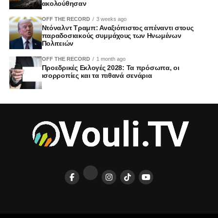
ακολούθησαν
OFF THE RECORD
3 weeks ago
Ντόναλντ Τραμπ: Αναξιόπιστος απέναντι στους
παραδοσιακούς συμμάχους των Ηνωμένων
Πολιτειών
OFF THE RECORD
1 month ago
Προεδρικές Εκλογές 2028: Τα πρόσωπα, οι
ισορροπίες και τα πιθανά σενάρια