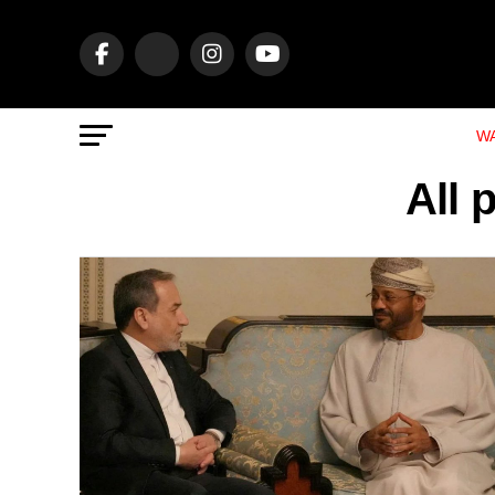
WA
All 