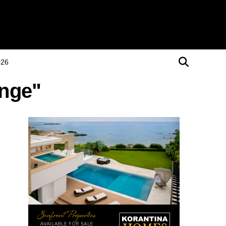
026
ange"