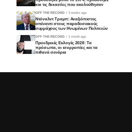
και τις δεκαετίες που ακολούθησαν
OFF THE RECORD
3 weeks ago
Ντόναλντ Τραμπ: Αναξιόπιστος
απέναντι στους παραδοσιακούς
συμμάχους των Ηνωμένων Πολιτειών
OFF THE RECORD
1 month ago
Προεδρικές Εκλογές 2028: Τα
πρόσωπα, οι ισορροπίες και τα
πιθανά σενάρια