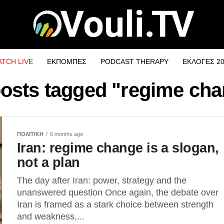
TCH LIVE
ΕΚΠΟΜΠΕΣ
PODCAST THERAPY
ΕΚΛΟΓΕΣ 2
posts tagged "regime ch
ΠΟΛΙΤΙΚΗ
6 months ago
Iran: regime change is a slogan,
not a plan
The day after Iran: power, strategy and the
unanswered question Once again, the debate over
Iran is framed as a stark choice between strength
and weakness,...