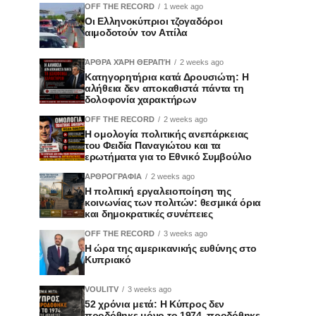
OFF THE RECORD
1 week ago
Οι Ελληνοκύπριοι τζογαδόροι
αιμοδοτούν τον Αττίλα
ΆΡΘΡΑ ΧΆΡΗ ΘΕΡΑΠΉ
2 weeks ago
Κατηγορητήρια κατά Δρουσιώτη: Η
αλήθεια δεν αποκαθιστά πάντα τη
δολοφονία χαρακτήρων
OFF THE RECORD
2 weeks ago
Η ομολογία πολιτικής ανεπάρκειας
του Φειδία Παναγιώτου και τα
ερωτήματα για το Εθνικό Συμβούλιο
ΑΡΘΡΟΓΡΑΦΙΑ
2 weeks ago
Η πολιτική εργαλειοποίηση της
κοινωνίας των πολιτών: θεσμικά όρια
και δημοκρατικές συνέπειες
OFF THE RECORD
3 weeks ago
Η ώρα της αμερικανικής ευθύνης στο
Κυπριακό
VOULITV
3 weeks ago
52 χρόνια μετά: Η Κύπρος δεν
προδόθηκε μόνο το 1974, προδόθηκε