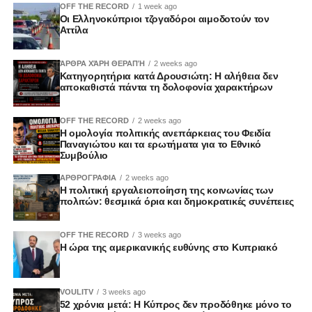
OFF THE RECORD
1 week ago
Οι Ελληνοκύπριοι τζογαδόροι αιμοδοτούν τον
Αττίλα
ΆΡΘΡΑ ΧΆΡΗ ΘΕΡΑΠΉ
2 weeks ago
Κατηγορητήρια κατά Δρουσιώτη: Η αλήθεια δεν
αποκαθιστά πάντα τη δολοφονία χαρακτήρων
OFF THE RECORD
2 weeks ago
Η ομολογία πολιτικής ανεπάρκειας του Φειδία
Παναγιώτου και τα ερωτήματα για το Εθνικό
Συμβούλιο
ΑΡΘΡΟΓΡΑΦΙΑ
2 weeks ago
Η πολιτική εργαλειοποίηση της κοινωνίας των
πολιτών: θεσμικά όρια και δημοκρατικές συνέπειες
OFF THE RECORD
3 weeks ago
Η ώρα της αμερικανικής ευθύνης στο Κυπριακό
VOULITV
3 weeks ago
52 χρόνια μετά: Η Κύπρος δεν προδόθηκε μόνο το