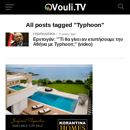
All posts tagged "Typhoon"
ΓΕΩΠΟΛΙΤΙΚΗ
4 years ago
Ερντογάν: ‘”Τί θα γίνει αν κτυπήσουμε την
Αθήνα με Typhoon;” (video)