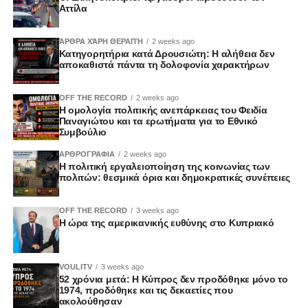
Αττίλα
ΆΡΘΡΑ ΧΆΡΗ ΘΕΡΑΠΉ
2 weeks ago
Κατηγορητήρια κατά Δρουσιώτη: Η αλήθεια δεν
αποκαθιστά πάντα τη δολοφονία χαρακτήρων
OFF THE RECORD
2 weeks ago
Η ομολογία πολιτικής ανεπάρκειας του Φειδία
Παναγιώτου και τα ερωτήματα για το Εθνικό
Συμβούλιο
ΑΡΘΡΟΓΡΑΦΙΑ
2 weeks ago
Η πολιτική εργαλειοποίηση της κοινωνίας των
πολιτών: θεσμικά όρια και δημοκρατικές συνέπειες
OFF THE RECORD
3 weeks ago
Η ώρα της αμερικανικής ευθύνης στο Κυπριακό
VOULITV
3 weeks ago
52 χρόνια μετά: Η Κύπρος δεν προδόθηκε μόνο το
1974, προδόθηκε και τις δεκαετίες που
ακολούθησαν