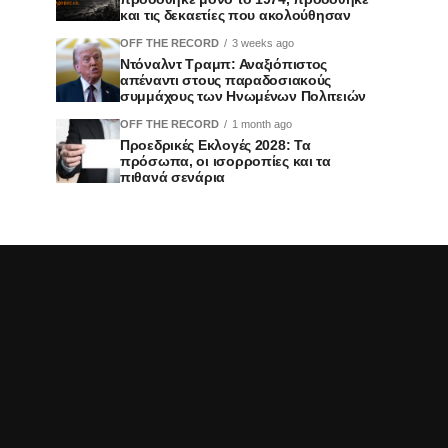
και τις δεκαετίες που ακολούθησαν
OFF THE RECORD
3 weeks ago
Ντόναλντ Τραμπ: Αναξιόπιστος
απέναντι στους παραδοσιακούς
συμμάχους των Ηνωμένων Πολιτειών
OFF THE RECORD
1 month ago
Προεδρικές Εκλογές 2028: Τα
πρόσωπα, οι ισορροπίες και τα
πιθανά σενάρια