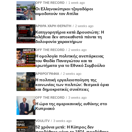
OFF THE RECORD
1 week ago
Οι Ελληνοκύπριοι τζογαδόροι
αιμοδοτούν τον Αττίλα
ΆΡΘΡΑ ΧΆΡΗ ΘΕΡΑΠΉ
2 weeks ago
Κατηγορητήρια κατά Δρουσιώτη: Η
αλήθεια δεν αποκαθιστά πάντα τη
δολοφονία χαρακτήρων
OFF THE RECORD
2 weeks ago
Η ομολογία πολιτικής ανεπάρκειας
του Φειδία Παναγιώτου και τα
ερωτήματα για το Εθνικό Συμβούλιο
ΑΡΘΡΟΓΡΑΦΙΑ
2 weeks ago
Η πολιτική εργαλειοποίηση της
κοινωνίας των πολιτών: θεσμικά όρια
και δημοκρατικές συνέπειες
OFF THE RECORD
3 weeks ago
Η ώρα της αμερικανικής ευθύνης στο
Κυπριακό
VOULITV
3 weeks ago
52 χρόνια μετά: Η Κύπρος δεν
προδόθηκε μόνο το 1974, προδόθηκε