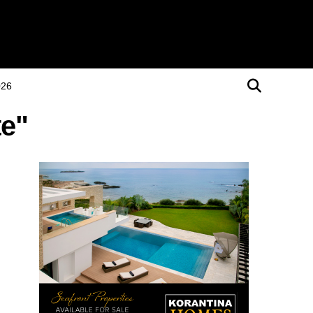
026
te"