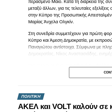
περασμένο Μάιο. Κατά τη διάρκεια της συ
μεταξύ άλλων, για τις τελευταίες εξελίξει
στην Κύπρο της Προσωπικής Απεσταλμέν
Μαρίας Άνχελα Ολγκίν.
Στη συνεδρία συμμετέχουν για πρώτη φορά
Κύπρο και Άμεση Δημοκρατία, με εκπροσώ
Παναγιώτου αντίστοιχα. Σύμφωνα με πλη
Δημοκρατίας, Νίκος Αναστασιάδης, ενημέρ
Πιο συγκεκριμένα, στο Εθνικό Συμβούλιο
Δημητρίου, ο Γενικός Γραμματέας του ΑΚ
CON
Χρίστος Χρίστου, ο Πρόεδρος του ΔΗΚΟ,
Πολίτες για την Κύπρο, Οδυσσέας Μιχαηλ
Δημοκρατίας, Φειδίας Παναγιώτου.
ΠΟΛΙΤΙΚΗ
Στη συνεδρία συμμετέχουν επίσης ο Υπο
ΑΚΕΛ και VOLT καλούν σε κ
Κυβερνητικός Εκπρόσωπος, Κωνσταντίνο