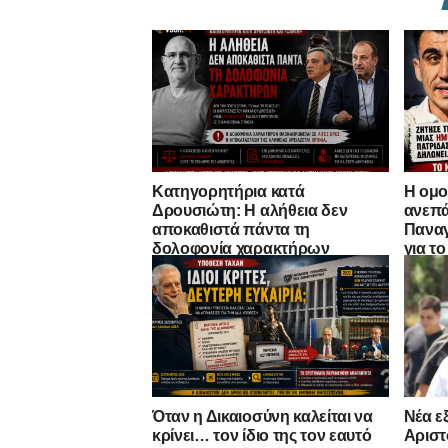
Κατηγορητήρια κατά
Η ομο
Δρουσιώτη: Η αλήθεια δεν
ανεπά
αποκαθιστά πάντα τη
Παναγ
δολοφονία χαρακτήρων
για τ
Όταν η Δικαιοσύνη καλείται να
Νέα ε
κρίνει… τον ίδιο της τον εαυτό
Αριστ