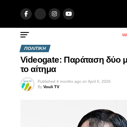
WA
ΠΟΛΙΤΙΚΗ
Videogate: Παράταση δύο μ
το αίτημα
Published
4 months ago
on
April 6, 2026
By
Vouli TV