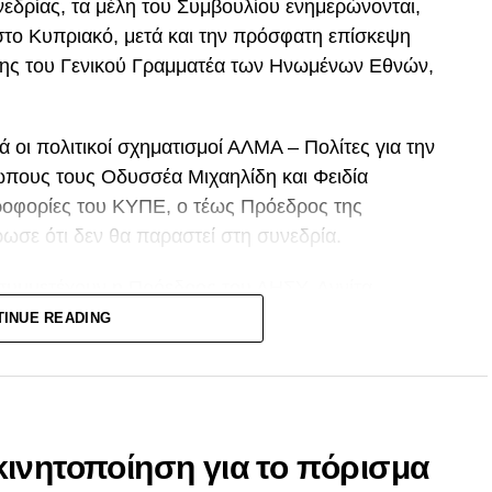
νεδρίας, τα μέλη του Συμβουλίου ενημερώνονται,
ς στο Κυπριακό, μετά και την πρόσφατη επίσκεψη
ης του Γενικού Γραμματέα των Ηνωμένων Εθνών,
 οι πολιτικοί σχηματισμοί ΑΛΜΑ – Πολίτες για την
πους τους Οδυσσέα Μιχαηλίδη και Φειδία
ροφορίες του ΚΥΠΕ, ο τέως Πρόεδρος της
ωσε ότι δεν θα παραστεί στη συνεδρία.
 συμμετέχουν η Πρόεδρος του ΔΗΣΥ, Αννίτα
ΕΛ, Στέφανος Στεφάνου, ο Πρόεδρος του ΕΛΑΜ,
TINUE READING
 Νικόλας Παπαδόπουλος, ο Πρόεδρος του ΑΛΜΑ –
ίδης, καθώς και ο Πρόεδρος της Άμεσης
υργός Εξωτερικών, Κωνσταντίνος Κόμπος, ο
ινητοποίηση για το πόρισμα
ς Λετυμπιώτης, ο Αναπληρωτής Κυβερνητικός