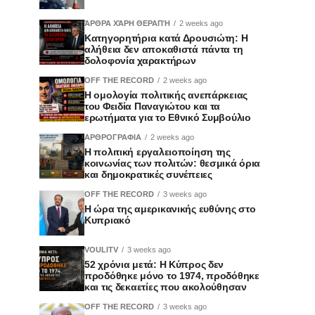
ΆΡΘΡΑ ΧΆΡΗ ΘΕΡΑΠΉ
2 weeks ago
Κατηγορητήρια κατά Δρουσιώτη: Η
αλήθεια δεν αποκαθιστά πάντα τη
δολοφονία χαρακτήρων
OFF THE RECORD
2 weeks ago
Η ομολογία πολιτικής ανεπάρκειας
του Φειδία Παναγιώτου και τα
ερωτήματα για το Εθνικό Συμβούλιο
ΑΡΘΡΟΓΡΑΦΙΑ
2 weeks ago
Η πολιτική εργαλειοποίηση της
κοινωνίας των πολιτών: θεσμικά όρια
και δημοκρατικές συνέπειες
OFF THE RECORD
3 weeks ago
Η ώρα της αμερικανικής ευθύνης στο
Κυπριακό
VOULITV
3 weeks ago
52 χρόνια μετά: Η Κύπρος δεν
προδόθηκε μόνο το 1974, προδόθηκε
και τις δεκαετίες που ακολούθησαν
OFF THE RECORD
3 weeks ago