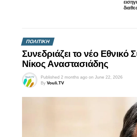
εισηγε
διαθε
ΠΟΛΙΤΙΚΗ
Συνεδριάζει το νέο Εθνικό 
Νίκος Αναστασιάδης
Published
2 months ago
on
June 22, 2026
By
Vouli.TV