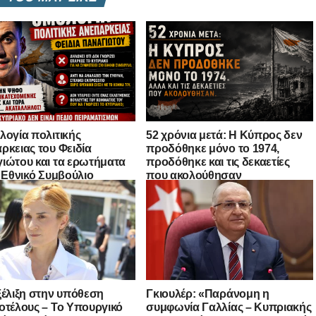
λογία πολιτικής
52 χρόνια μετά: Η Κύπρος δεν
ρκειας του Φειδία
προδόθηκε μόνο το 1974,
ιώτου και τα ερωτήματα
προδόθηκε και τις δεκαετίες
ο Εθνικό Συμβούλιο
που ακολούθησαν
ξέλιξη στην υπόθεση
Γκιουλέρ: «Παράνομη η
οτέλους – Το Υπουργικό
συμφωνία Γαλλίας – Κυπριακής