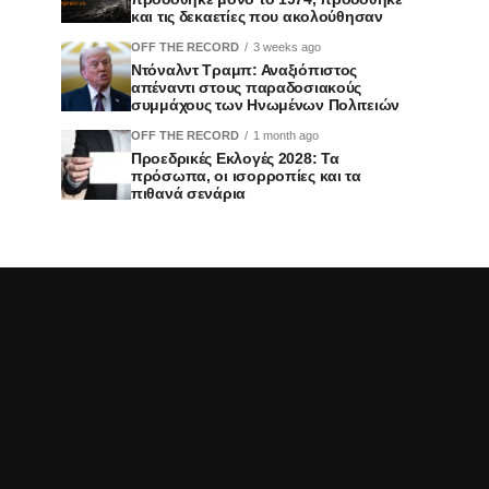
και τις δεκαετίες που ακολούθησαν
OFF THE RECORD
3 weeks ago
Ντόναλντ Τραμπ: Αναξιόπιστος
απέναντι στους παραδοσιακούς
συμμάχους των Ηνωμένων Πολιτειών
OFF THE RECORD
1 month ago
Προεδρικές Εκλογές 2028: Τα
πρόσωπα, οι ισορροπίες και τα
πιθανά σενάρια