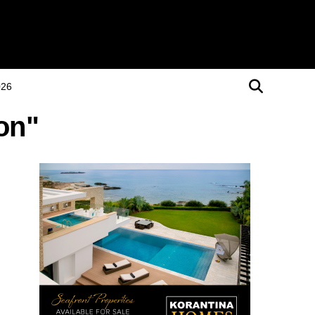
026
on"