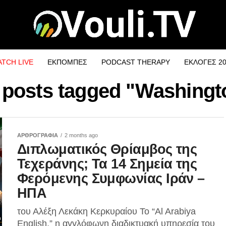
TCH LIVE
ΕΚΠΟΜΠΕΣ
PODCAST THERAPY
ΕΚΛΟΓΕΣ 2
l posts tagged "Washingt
ΑΡΘΡΟΓΡΑΦΙΑ
2 months ago
Διπλωματικός Θρίαμβος της
Τεχεράνης; Τα 14 Σημεία της
Φερόμενης Συμφωνίας Ιράν –
ΗΠΑ
του Αλέξη Λεκάκη Κερκυραίου Το “Al Arabiya
English,” η αγγλόφωνη διαδικτυακή υπηρεσία του