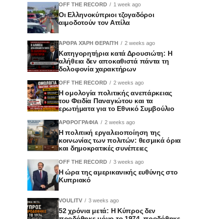
OFF THE RECORD
1 week ago
Οι Ελληνοκύπριοι τζογαδόροι
αιμοδοτούν τον Αττίλα
ΆΡΘΡΑ ΧΆΡΗ ΘΕΡΑΠΉ
2 weeks ago
Κατηγορητήρια κατά Δρουσιώτη: Η
αλήθεια δεν αποκαθιστά πάντα τη
δολοφονία χαρακτήρων
OFF THE RECORD
2 weeks ago
Η ομολογία πολιτικής ανεπάρκειας
του Φειδία Παναγιώτου και τα
ερωτήματα για το Εθνικό Συμβούλιο
ΑΡΘΡΟΓΡΑΦΙΑ
2 weeks ago
Η πολιτική εργαλειοποίηση της
κοινωνίας των πολιτών: θεσμικά όρια
και δημοκρατικές συνέπειες
OFF THE RECORD
3 weeks ago
Η ώρα της αμερικανικής ευθύνης στο
Κυπριακό
VOULITV
3 weeks ago
52 χρόνια μετά: Η Κύπρος δεν
προδόθηκε μόνο το 1974, προδόθηκε