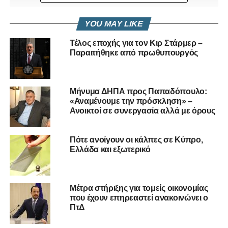
YOU MAY LIKE
Τέλος εποχής για τον Κιρ Στάρμερ –
Παραιτήθηκε από πρωθυπουργός
Μήνυμα ΔΗΠΑ προς Παπαδόπουλο:
«Αναμένουμε την πρόσκληση» –
Ανοικτοί σε συνεργασία αλλά με όρους
«ΣΥΝΕΔΡΙΑΣΗ ΥΠΟΥΡΓΙΚΟΥ ΓΙΑ ΠΙΘΑΝΗ
Πότε ανοίγουν οι κάλπες σε Κύπρο,
ΧΑΛΑΡΩΣΗ ΜΕΤΡΩΝ»
Ελλάδα και εξωτερικό
ΑΥΡΙΟ ΣΥΝΕΔΡΙΑΖΕΙ ΤΟ ΥΠΟΥΡΓΙΚΟ ΣΥΜΒΟΥΛΙΟ
ΓΙΑ ΠΙΘΑΝΗ ΧΑΛΑΡΩΣΗ ΕΝ ΟΨΕΙ ΕΟΡΤΩΝ
Μέτρα στήριξης για τομείς οικονομίας
Αύριο αναμένεται να συνεδριάσει το Υπουργικό
που έχουν επηρεαστεί ανακοινώνει ο
ΠτΔ
Συμβούλιο σχετικά με τη δυνατότητα παροχής
χαλαρώσεων στα μέτρα που έχουν υποβληθεί, ύστερα