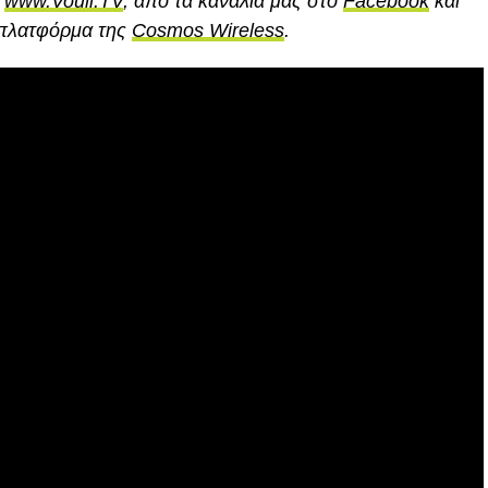
η
www.Vouli.TV
, από τα κανάλια μας στο
Facebook
και
 πλατφόρμα της
Cosmos Wireless
.