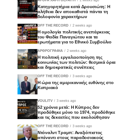
Κατηγορητήρια κατά Δρουσιώτη: Η
αλήθεια δεν αποκαθιστά πάντα τη
δολοφονία χαρακτήρων
OFF THE RECORD
2 weeks ago
Η ομολογία πολιτικής ανεπάρκειας
του Φειδία Παναγιώτου και τα
ερωτήματα για το Εθνικό Συμβούλιο
ΑΡΘΡΟΓΡΑΦΙΑ
2 weeks ago
Η πολιτική εργαλειοποίηση της
κοινωνίας των πολιτών: θεσμικά όρια
και δημοκρατικές συνέπειες
OFF THE RECORD
3 weeks ago
Η ώρα της αμερικανικής ευθύνης στο
Κυπριακό
VOULITV
3 weeks ago
52 χρόνια μετά: Η Κύπρος δεν
προδόθηκε μόνο το 1974, προδόθηκε
και τις δεκαετίες που ακολούθησαν
OFF THE RECORD
3 weeks ago
Ντόναλντ Τραμπ: Αναξιόπιστος
απέναντι στους παραδοσιακούς