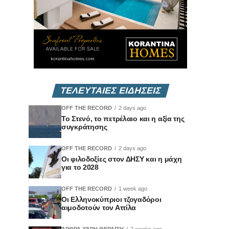
ΤΕΛΕΥΤΑΙΕΣ ΕΙΔΗΣΕΙΣ
OFF THE RECORD
2 days ago
Το Στενό, το πετρέλαιο και η αξία της
συγκράτησης
OFF THE RECORD
2 days ago
Οι φιλοδοξίες στον ΔΗΣΥ και η μάχη
για το 2028
OFF THE RECORD
1 week ago
Οι Ελληνοκύπριοι τζογαδόροι
αιμοδοτούν τον Αττίλα
ΆΡΘΡΑ ΧΆΡΗ ΘΕΡΑΠΉ
2 weeks ago